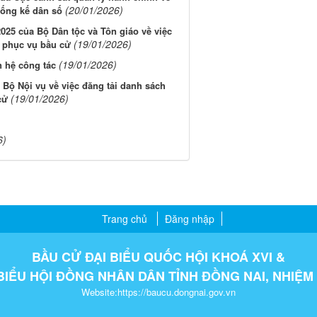
(20/01/2026)
thống kế dân số
5 của Bộ Dân tộc và Tôn giáo về việc
(19/01/2026)
1 phục vụ bầu cử
(19/01/2026)
n hệ công tác
Bộ Nội vụ về việc đăng tải danh sách
(19/01/2026)
cử
6)
Trang chủ
Đăng nhập
BẦU CỬ ĐẠI BIỂU QUỐC HỘI KHOÁ XVI &
BIỂU HỘI ĐỒNG NHÂN DÂN TỈNH ĐỒNG NAI, NHIỆM 
Website:https://baucu.dongnai.gov.vn