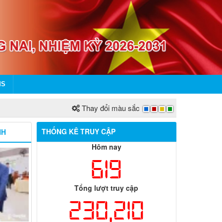
MS
Thay đổi màu sắc
THỐNG KÊ TRUY CẬP
NH
Hôm nay
619
Tổng lượt truy cập
230,210