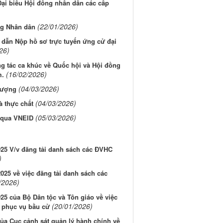
Đại biểu Hội đồng nhân dân các cấp
(22/01/2026)
ng Nhân dân
 dẫn Nộp hồ sơ trực tuyến ứng cử đại
26)
ng tác ca khúc về Quốc hội và Hội đồng
(16/02/2026)
m.
(04/03/2026)
lượng
(04/03/2026)
à thực chất
(05/03/2026)
u qua VNEID
5 V/v đăng tải danh sách các ĐVHC
)
5 về việc đăng tải danh sách các
/2026)
 của Bộ Dân tộc và Tôn giáo về việc
(20/01/2026)
2 phục vụ bầu cử
a Cục cảnh sát quản lý hành chính về