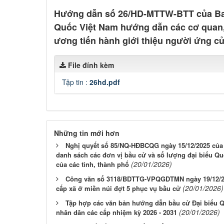
Hướng dẫn số 26/HD-MTTW-BTT của Ban
Quốc Việt Nam hướng dẫn các cơ quan, 
ương tiến hành giới thiệu người ứng cử
File đính kèm
Tập tin :
26hd.pdf
Những tin mới hơn
Nghị quyết số 85/NQ-HĐBCQG ngày 15/12/2025 của 
danh sách các đơn vị bầu cử và số lượng đại biểu Q
(20/01/2026)
của các tỉnh, thành phố
Công văn số 3118/BDTTG-VPQGDTMN ngày 19/12/20
(20/01/2026)
cấp xã ở miền núi đợt 5 phục vụ bầu cử
Tập hợp các văn bản hướng dẫn bầu cử Đại biểu Q
(20/01/2026)
nhân dân các cấp nhiệm kỳ 2026 - 2031