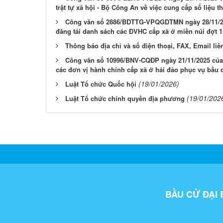
trật tự xã hội - Bộ Công An về việc cung cấp số liệu 
Công văn số 2886/BDTTG-VPQGDTMN ngày 28/11/202
đăng tải danh sách các ĐVHC cấp xã ở miền núi đợt 
Thông báo địa chỉ và số điện thoại, FAX, Email liê
Công văn số 10996/BNV-CQĐP ngày 21/11/2025 của 
các đơn vị hành chính cấp xã ở hải đảo phục vụ bầu 
(19/01/2026)
Luật Tổ chức Quốc hội
(19/01/202
Luật Tổ chức chính quyền địa phương
BẦU CỬ ĐẠI 