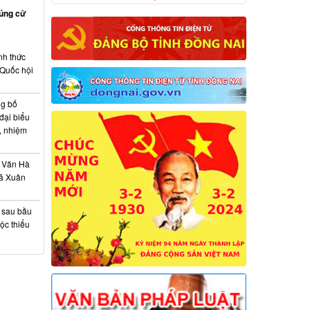
rúng cử
nh thức
 Quốc hội
ng bố
đại biểu
, nhiệm
 Văn Hà
xã Xuân
à sau bầu
ộc thiểu