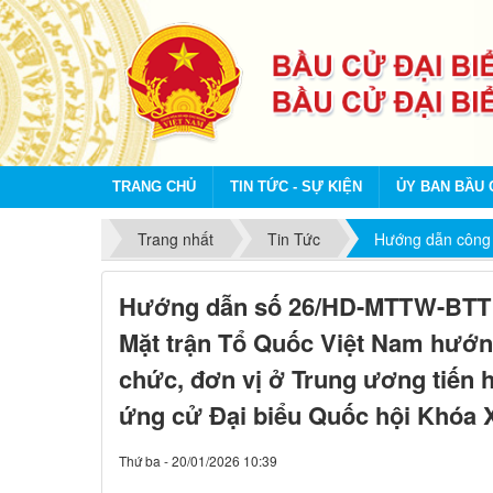
TRANG CHỦ
TIN TỨC - SỰ KIỆN
ỦY BAN BẦU 
Trang nhất
Tin Tức
Hướng dẫn công 
Hướng dẫn số 26/HD-MTTW-BTT 
Mặt trận Tổ Quốc Việt Nam hướn
chức, đơn vị ở Trung ương tiến h
ứng cử Đại biểu Quốc hội Khóa 
Thứ ba - 20/01/2026 10:39