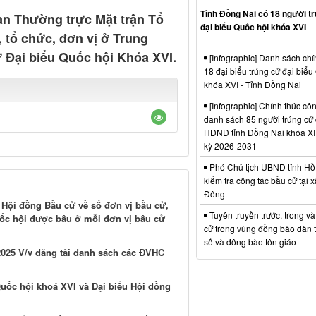
Tỉnh Đồng Nai có 18 người t
 Thường trực Mặt trận Tổ
đại biểu Quốc hội khóa XVI
tổ chức, đơn vị ở Trung
 Đại biểu Quốc hội Khóa XVI.
[Infographic] Danh sách chí
18 đại biểu trúng cử đại biểu
khóa XVI - Tỉnh Đồng Nai
[Infographic] Chính thức cô
danh sách 85 người trúng cử 
HĐND tỉnh Đồng Nai khóa XI
kỳ 2026-2031
Phó Chủ tịch UBND tỉnh Hồ
kiểm tra công tác bầu cử tại 
Đông
Hội đồng Bầu cử về số đơn vị bầu cử,
Tuyên truyền trước, trong v
uốc hội được bầu ở mỗi đơn vị bầu cử
cử trong vùng đồng bào dân t
số và đồng bào tôn giáo
25 V/v đăng tải danh sách các ĐVHC
uốc hội khoá XVI và Đại biểu Hội đồng