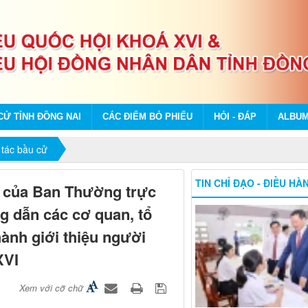
CỬ TỈNH ĐỒNG NAI
CÁC ĐIỂM BỎ PHIẾU
HỎI - ĐÁP
ALBU
tác bầu cử
TIN CHỈ ĐẠO - ĐIỀU HÀ
của Ban Thường trực
g dẫn các cơ quan, tổ
ành giới thiệu người
XVI
Xem với cỡ chữ