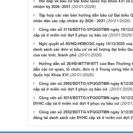
Hỏi đáp về bầu cử Đại biểu Quốc hội khoá XVI và 
(20/01/2026)
nhiệm kỳ 2026 -2031
Tập hợp các văn bản hướng dẫn bầu cử Đại biểu Q
(20/01/2026)
nhân dân các cấp nhiệm kỳ 2026 - 2031
Công văn số 3118/BDTTG-VPQGDTMN ngày 19/12/20
(20/01/2026)
cấp xã ở miền núi đợt 5 phục vụ bầu cử
Nghị quyết số 85/NQ-HĐBCQG ngày 15/12/2025 của 
danh sách các đơn vị bầu cử và số lượng đại biểu Q
(20/01/2026)
của các tỉnh, thành phố
Hướng dẫn số 26/HD-MTTW-BTT của Ban Thường tr
dẫn các cơ quan, tổ chức, đơn vị ở Trung ương tiến 
(20/01/2026)
Quốc hội Khóa XVI
Công văn số 2992/BDTTG-VPQGDTMN ngày 8/12/202
(20/01/2026
cấp xã ở miền núi đợt 3 phục vụ bầu cử.
Công văn số 3014/BDTTG-VPQGDTMN ngày 10/12/202
(20/01
ĐVHC cấp xã ở miền núi đợt 4 phục vụ bầu cử
Công văn số 2932/BDTTG-VPQGDTMN ngày 3/12/2025
đăng tải danh sách các ĐVHC cấp xã ở miền núi đợt 