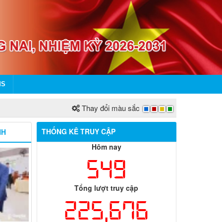
MS
Thay đổi màu sắc
THỐNG KÊ TRUY CẬP
NH
Hôm nay
549
Tổng lượt truy cập
225,676