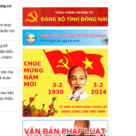
rúng cử
nh thức
 Quốc hội
ng bố
đại biểu
, nhiệm
 Văn Hà
xã Xuân
à sau bầu
ộc thiểu