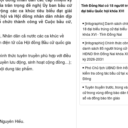
ia trân trọng đề nghị Ủy ban bầu cử
Tỉnh Đồng Nai có 18 người t
rộng các ca khúc tiêu biểu đạt giải
đại biểu Quốc hội khóa XVI
 hội và Hội đồng nhân dân nhân dịp
ổ chức thành công về Cuộc bầu cử,
[Infographic] Danh sách chí
18 đại biểu trúng cử đại biểu
khóa XVI - Tỉnh Đồng Nai
ri, Nhân dân cả nước các ca khúc về
n điện tử của Hội đồng Bầu cử quốc gia
[Infographic] Chính thức cô
danh sách 85 người trúng cử 
HĐND tỉnh Đồng Nai khóa XI
hình thức tuyên truyền phù hợp với điều
kỳ 2026-2031
truyền lưu động, sinh hoạt cộng đồng…);
Phó Chủ tịch UBND tỉnh Hồ
nội dung tác phẩm.
kiểm tra công tác bầu cử tại 
Đông
Tuyên truyền trước, trong v
cử trong vùng đồng bào dân t
số và đồng bào tôn giáo
Nguyên Hiếu.