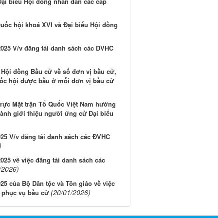
Đại biểu Hội đồng nhân dân các cấp
uốc hội khoá XVI và Đại biểu Hội đồng
25 V/v đăng tải danh sách các ĐVHC
Hội đồng Bầu cử về số đơn vị bầu cử,
uốc hội được bầu ở mỗi đơn vị bầu cử
ực Mặt trận Tổ Quốc Việt Nam hướng
hành giới thiệu người ứng cử Đại biểu
5 V/v đăng tải danh sách các ĐVHC
)
5 về việc đăng tải danh sách các
/2026)
 của Bộ Dân tộc và Tôn giáo về việc
(20/01/2026)
2 phục vụ bầu cử