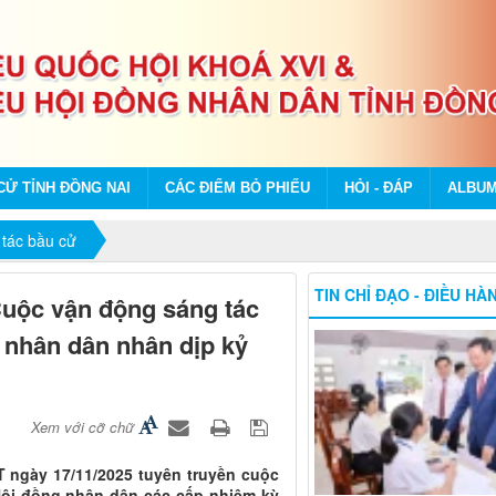
CỬ TỈNH ĐỒNG NAI
CÁC ĐIỂM BỎ PHIẾU
HỎI - ĐÁP
ALBU
tác bầu cử
TIN CHỈ ĐẠO - ĐIỀU HÀ
 Cuộc vận động sáng tác
 nhân dân nhân dịp kỷ
Xem với cỡ chữ
T ngày 17/11/2025 tuyên truyền cuộc
 Hội đồng nhân dân các cấp nhiệm kỳ