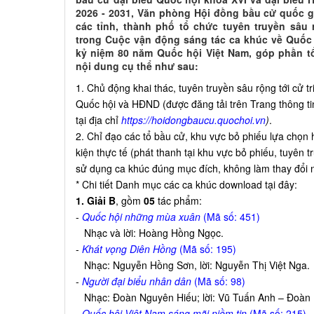
2026 - 2031, Văn phòng Hội đồng bầu cử quốc g
các tỉnh, thành phố tổ chức tuyên truyền sâu 
trong Cuộc vận động sáng tác ca khúc về Quốc
kỷ niệm 80 năm Quốc hội Việt Nam, góp phần t
nội dung cụ thể như sau:
1. Chủ động khai thác, tuyên truyền sâu rộng tới cử t
Quốc hội và HĐND (được đăng tải trên Trang thông ti
tại địa chỉ
https://hoidongbaucu.quochoi.vn
)
.
2. Chỉ đạo các tổ bầu cử, khu vực bỏ phiếu lựa chọn 
kiện thực tế (phát thanh tại khu vực bỏ phiếu, tuyên 
sử dụng ca khúc đúng mục đích, không làm thay đổi 
* Chi tiết Danh mục các ca khúc download tại đây:
1. Giải B
, gồm
05
tác phẩm:
-
Quốc hội những mùa xuân
(Mã số: 451)
Nhạc và lời: Hoàng Hồng Ngọc.
-
Khát vọng Diên Hồng
(Mã số: 195)
Nhạc: Nguyễn Hồng Sơn, lời: Nguyễn Thị Việt Nga.
-
Người đại biểu nhân dân
(Mã số: 98)
Nhạc: Đoàn Nguyên Hiếu; lời: Vũ Tuấn Anh – Đoàn 
-
Quốc hội Việt Nam sáng mãi niềm tin
(Mã số: 215)