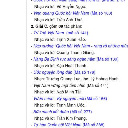
Nhạc và lời: Vũ Huyền Ngọc.
-
Vinh quang Quốc hội Việt Nam
(Mã số 163)
Nhạc và lời: Trần Anh Thư.
2. Giải C,
gồm
09
tác phẩm:
-
Trí Tuệ Việt Nam
(mã số 141)
Nhạc và lời: Trịnh Xuân Hảo.
-
Hợp xướng "Quốc hội Việt Nam - rạng rỡ những mù
Nhạc và lời: Quang Thanh Giang.
-
Nắng Ba Đình rực sáng ngàn năm
(Mã số 139)
Nhạc và lời: Đậu Hoài Thanh.
-
Ước nguyện lòng dân
(Mã số 176)
Nhạc: Trương Quang Lục, thơ: Lý Hoàng Hạnh.
-
Việt Nam vững một tầm nhìn
(Mã số 441)
Nhạc và lời: Ngô Minh Tài.
-
Vươn mình - Kỷ nguyên mới
(Mã số 166)
Nhạc và lời: Trịnh Minh Ước.
-
Sức mạnh kết đoàn
(Mã số 277)
Nhạc và lời: Trần Kim Phụng.
-
Tự hào Quốc hội Việt Nam
(Mã số 388)