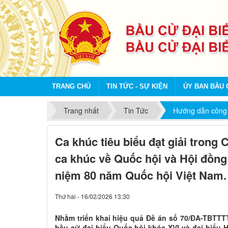
TRANG CHỦ
TIN TỨC - SỰ KIỆN
ỦY BAN BẦU 
Trang nhất
Tin Tức
Hướng dẫn công 
Ca khúc tiêu biểu đạt giải trong
ca khúc về Quốc hội và Hội đồng
niệm 80 năm Quốc hội Việt Nam.
Thứ hai - 16/02/2026 13:30
Nhằm triển khai hiệu quả Đề án số 70/ĐA-TBTTT
bầu cử đại biểu Quốc hội khóa XVI và đại biểu