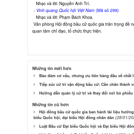
Nhạc và lời: Nguyễn Anh Trí.
-
Vinh quang Quốc hội Việt Nam
(Mã số 299)
Nhạc và lời: Phạm Bách Khoa.
Văn phòng Hội đồng bầu cử quốc gia trân trọng đề n
quan tâm chỉ đạo, tổ chức thực hiện.
Những tin mới hơn
Bảo đảm cơ cấu, nhưng ưu tiên hàng đầu về chất 
Tiếp xúc cử tri vận động bầu cử: Cần chân thành v
Hướng dẫn quản lý cử tri và thay đổi nơi bỏ phiế
Những tin cũ hơn
Hội đồng bầu cử quốc gia ban hành tài liệu hướng
(28/01/20
biểu Quốc hội, đại biểu Hội đồng nhân dân
Luật Bầu cử Đại biểu Quốc hội và Đại biểu Hội đồ