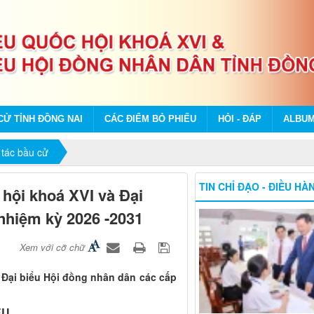
CỬ TỈNH ĐỒNG NAI
CÁC ĐIỂM BỎ PHIẾU
HỎI - ĐÁP
ALBU
tác bầu cử
TIN CHỈ ĐẠO - ĐIỀU HÀ
 hội khoá XVI và Đại
nhiệm kỳ 2026 -2031
Xem với cỡ chữ
 Đại biểu Hội đồng nhân dân các cấp
ỆU