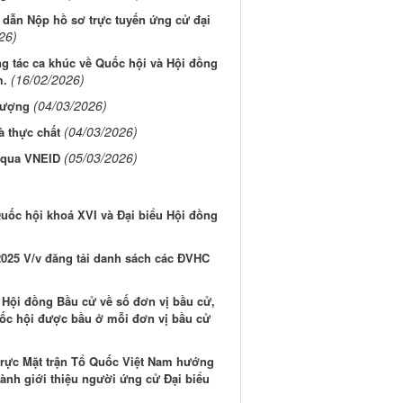
 dẫn Nộp hồ sơ trực tuyến ứng cử đại
26)
ng tác ca khúc về Quốc hội và Hội đồng
(16/02/2026)
m.
(04/03/2026)
lượng
(04/03/2026)
à thực chất
(05/03/2026)
u qua VNEID
uốc hội khoá XVI và Đại biểu Hội đồng
25 V/v đăng tải danh sách các ĐVHC
Hội đồng Bầu cử về số đơn vị bầu cử,
uốc hội được bầu ở mỗi đơn vị bầu cử
ực Mặt trận Tổ Quốc Việt Nam hướng
hành giới thiệu người ứng cử Đại biểu