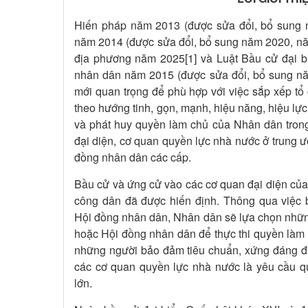
Hiến pháp năm 2013 (được sửa đổi, bổ sung 
năm 2014 (được sửa đổi, bổ sung năm 2020, nă
địa phương năm 2025[1] và Luật Bầu cử đại b
nhân dân năm 2015 (được sửa đổi, bổ sung nă
mới quan trọng để phù hợp với việc sắp xếp tổ
theo hướng tinh, gọn, mạnh, hiệu năng, hiệu lực,
và phát huy quyền làm chủ của Nhân dân trong
đại diện, cơ quan quyền lực nhà nước ở trung 
đồng nhân dân các cấp.
Bầu cử và ứng cử vào các cơ quan đại diện của
công dân đã được hiến định. Thông qua việc bầu
Hội đồng nhân dân, Nhân dân sẽ lựa chọn những
hoặc Hội đồng nhân dân để thực thi quyền làm chủ
những người bảo đảm tiêu chuẩn, xứng đáng 
các cơ quan quyền lực nhà nước là yêu cầu quan 
lớn.