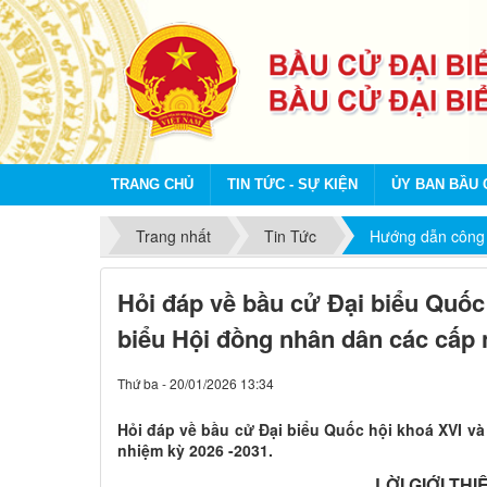
TRANG CHỦ
TIN TỨC - SỰ KIỆN
ỦY BAN BẦU 
Trang nhất
Tin Tức
Hướng dẫn công 
Hỏi đáp về bầu cử Đại biểu Quốc
biểu Hội đồng nhân dân các cấp 
Thứ ba - 20/01/2026 13:34
Hỏi đáp về bầu cử Đại biểu Quốc hội khoá XVI và
nhiệm kỳ 2026 -2031.
LỜI GIỚI THI