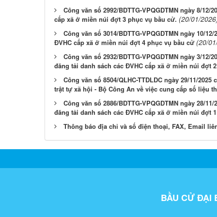
Công văn số 2992/BDTTG-VPQGDTMN ngày 8/12/202
(20/01/2026
cấp xã ở miền núi đợt 3 phục vụ bầu cử.
Công văn số 3014/BDTTG-VPQGDTMN ngày 10/12/202
(20/01
ĐVHC cấp xã ở miền núi đợt 4 phục vụ bầu cử
Công văn số 2932/BDTTG-VPQGDTMN ngày 3/12/2025
đăng tải danh sách các ĐVHC cấp xã ở miền núi đợt 
Công văn số 8504/QLHC-TTDLDC ngày 29/11/2025 củ
trật tự xã hội - Bộ Công An về việc cung cấp số liệu 
Công văn số 2886/BDTTG-VPQGDTMN ngày 28/11/202
đăng tải danh sách các ĐVHC cấp xã ở miền núi đợt 
Thông báo địa chỉ và số điện thoại, FAX, Email liê
BẦU CỬ ĐẠI 