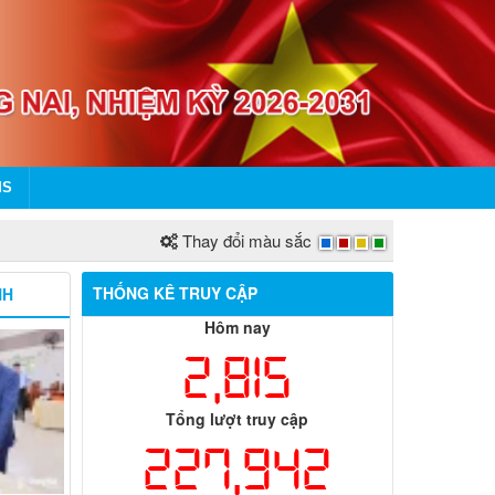
MS
Thay đổi màu sắc
THỐNG KÊ TRUY CẬP
NH
Hôm nay
2,815
Tổng lượt truy cập
227,942