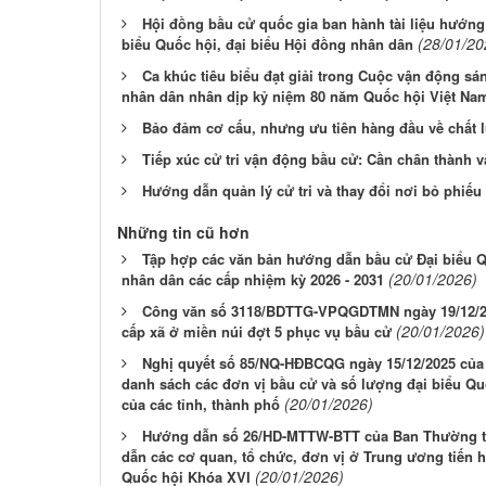
Hội đồng bầu cử quốc gia ban hành tài liệu hướng
(28/01/20
biểu Quốc hội, đại biểu Hội đồng nhân dân
Ca khúc tiêu biểu đạt giải trong Cuộc vận động sá
nhân dân nhân dịp kỷ niệm 80 năm Quốc hội Việt Na
Bảo đảm cơ cấu, nhưng ưu tiên hàng đầu về chất 
Tiếp xúc cử tri vận động bầu cử: Cần chân thành v
Hướng dẫn quản lý cử tri và thay đổi nơi bỏ phiế
Những tin cũ hơn
Tập hợp các văn bản hướng dẫn bầu cử Đại biểu Q
(20/01/2026)
nhân dân các cấp nhiệm kỳ 2026 - 2031
Công văn số 3118/BDTTG-VPQGDTMN ngày 19/12/20
(20/01/2026)
cấp xã ở miền núi đợt 5 phục vụ bầu cử
Nghị quyết số 85/NQ-HĐBCQG ngày 15/12/2025 của 
danh sách các đơn vị bầu cử và số lượng đại biểu Q
(20/01/2026)
của các tỉnh, thành phố
Hướng dẫn số 26/HD-MTTW-BTT của Ban Thường tr
dẫn các cơ quan, tổ chức, đơn vị ở Trung ương tiến 
(20/01/2026)
Quốc hội Khóa XVI