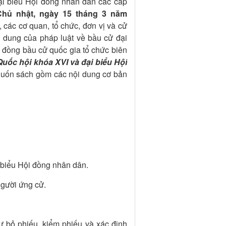
ại biểu Hội đồng nhân dân các cấp
Chủ nhật, ngày 15 tháng 3 năm
̉, các cơ quan, tổ chức, đơn vị và cử
i dung của pháp luật về bầu cử đại
i đồng bầu cử quốc gia tổ chức biên
̉u Quốc hội khóa XVI và đại biểu Hội
uốn sách gồm các nội dung cơ bản
i biểu Hội đồng nhân dân.
người ứng cử.
tự bỏ phiếu, kiểm phiếu và xác định