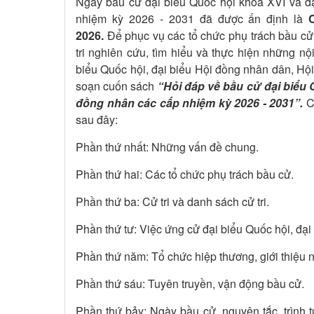
Ngày bầu cử đại biểu Quốc hội khóa XVI và đ
nhiệm kỳ 2026 - 2031 đã được ấn định là
2026.
Để phục vụ các tổ chức phụ trách bầu cư
tri nghiên cứu, tìm hiểu và thực hiện những nộ
biểu Quốc hội, đại biểu Hội đồng nhân dân, Hộ
soạn cuốn sách
“Hỏi đáp về bầu cử đại biê
đồng nhân các cấp nhiệm kỳ 2026 - 2031”.
C
sau đây:
Phần thứ nhất: Những vấn đề chung.
Phần thứ hai: Các tổ chức phụ trách bầu cử.
Phần thứ ba: Cử tri và danh sách cử tri.
Phần thứ tư: Việc ứng cử đại biểu Quốc hội, đạ
Phần thứ năm: Tổ chức hiệp thương, giới thiệu 
Phần thứ sáu: Tuyên truyền, vận động bầu cử.
Phần thứ bảy: Ngày bầu cử, nguyên tắc, trình 