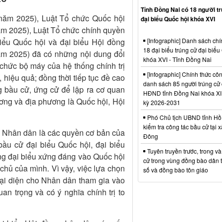
Tỉnh Đồng Nai có 18 người t
năm 2025), Luật Tổ chức Quốc hội
đại biểu Quốc hội khóa XVI
m 2025), Luật Tổ chức chính quyền
[Infographic] Danh sách chí
iểu Quốc hội và đại biểu Hội đồng
18 đại biểu trúng cử đại biểu
m 2025) đã có những nội dung đổi
khóa XVI - Tỉnh Đồng Nai
 chức bộ máy của hệ thống chính trị
[Infographic] Chính thức cô
 hiệu quả; đồng thời tiếp tục đề cao
danh sách 85 người trúng cử 
 bầu cử, ứng cử để lập ra cơ quan
HĐND tỉnh Đồng Nai khóa XI
ương và địa phương là Quốc hội, Hội
kỳ 2026-2031
Phó Chủ tịch UBND tỉnh Hồ
kiểm tra công tác bầu cử tại 
 Nhân dân là các quyền cơ bản của
Đông
 cử đại biểu Quốc hội, đại biểu
Tuyên truyền trước, trong v
 đại biểu xứng đáng vào Quốc hội
cử trong vùng đồng bào dân t
 của mình. Vì vậy, việc lựa chọn
số và đồng bào tôn giáo
đại diện cho Nhân dân tham gia vào
trọng và có ý nghĩa chính trị to