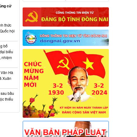
rúng cử
nh thức
 Quốc hội
ng bố
đại biểu
, nhiệm
 Văn Hà
xã Xuân
à sau bầu
ộc thiểu