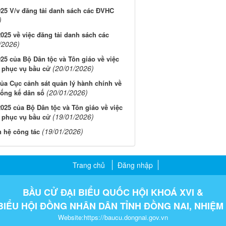
5 V/v đăng tải danh sách các ĐVHC
)
5 về việc đăng tải danh sách các
/2026)
 của Bộ Dân tộc và Tôn giáo về việc
(20/01/2026)
2 phục vụ bầu cử
a Cục cảnh sát quản lý hành chính về
(20/01/2026)
thống kế dân số
5 của Bộ Dân tộc và Tôn giáo về việc
(19/01/2026)
1 phục vụ bầu cử
(19/01/2026)
n hệ công tác
Trang chủ
Đăng nhập
BẦU CỬ ĐẠI BIỂU QUỐC HỘI KHOÁ XVI &
BIỂU HỘI ĐỒNG NHÂN DÂN TỈNH ĐỒNG NAI, NHIỆM 
Website:https://baucu.dongnai.gov.vn