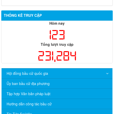
THỐNG KÊ TRUY CẬP
Hôm nay
123
Tổng lượt truy cập
231,284
Hội đồng bầu cử quốc gia
Ủy ban bầu cử địa phương
Tập hợp Văn bản pháp luật
Hướng dẫn công tác bầu cử