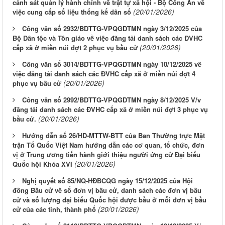
cảnh sát quản lý hành chính về trật tự xã hội - Bộ Công An về
(20/01/2026)
việc cung cấp số liệu thống kế dân số
Công văn số 2932/BDTTG-VPQGDTMN ngày 3/12/2025 của
Bộ Dân tộc và Tôn giáo về việc đăng tải danh sách các ĐVHC
(20/01/2026)
cấp xã ở miền núi đợt 2 phục vụ bầu cử
Công văn số 3014/BDTTG-VPQGDTMN ngày 10/12/2025 về
việc đăng tải danh sách các ĐVHC cấp xã ở miền núi đợt 4
(20/01/2026)
phục vụ bầu cử
Công văn số 2992/BDTTG-VPQGDTMN ngày 8/12/2025 V/v
đăng tải danh sách các ĐVHC cấp xã ở miền núi đợt 3 phục vụ
(20/01/2026)
bầu cử.
Hướng dẫn số 26/HD-MTTW-BTT của Ban Thường trực Mặt
trận Tổ Quốc Việt Nam hướng dẫn các cơ quan, tổ chức, đơn
vị ở Trung ương tiến hành giới thiệu người ứng cử Đại biểu
(20/01/2026)
Quốc hội Khóa XVI
Nghị quyết số 85/NQ-HĐBCQG ngày 15/12/2025 của Hội
đồng Bầu cử về số đơn vị bầu cử, danh sách các đơn vị bầu
cử và số lượng đại biểu Quốc hội được bầu ở mỗi đơn vị bầu
(20/01/2026)
cử của các tỉnh, thành phố