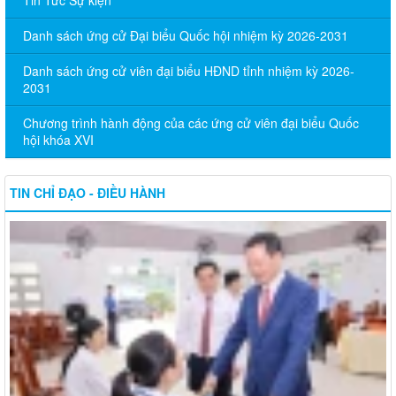
Tin Tức Sự kiện
Danh sách ứng cử Đại biểu Quốc hội nhiệm kỳ 2026-2031
Danh sách ứng cử viên đại biểu HĐND tỉnh nhiệm kỳ 2026-
2031
Chương trình hành động của các ứng cử viên đại biểu Quốc
hội khóa XVI
TIN CHỈ ĐẠO - ĐIỀU HÀNH