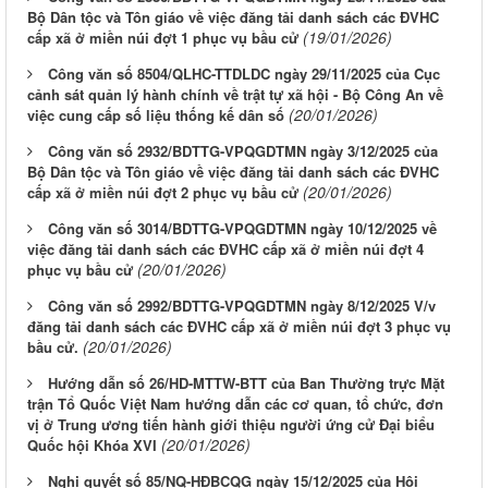
Bộ Dân tộc và Tôn giáo về việc đăng tải danh sách các ĐVHC
(19/01/2026)
cấp xã ở miền núi đợt 1 phục vụ bầu cử
Công văn số 8504/QLHC-TTDLDC ngày 29/11/2025 của Cục
cảnh sát quản lý hành chính về trật tự xã hội - Bộ Công An về
(20/01/2026)
việc cung cấp số liệu thống kế dân số
Công văn số 2932/BDTTG-VPQGDTMN ngày 3/12/2025 của
Bộ Dân tộc và Tôn giáo về việc đăng tải danh sách các ĐVHC
(20/01/2026)
cấp xã ở miền núi đợt 2 phục vụ bầu cử
Công văn số 3014/BDTTG-VPQGDTMN ngày 10/12/2025 về
việc đăng tải danh sách các ĐVHC cấp xã ở miền núi đợt 4
(20/01/2026)
phục vụ bầu cử
Công văn số 2992/BDTTG-VPQGDTMN ngày 8/12/2025 V/v
đăng tải danh sách các ĐVHC cấp xã ở miền núi đợt 3 phục vụ
(20/01/2026)
bầu cử.
Hướng dẫn số 26/HD-MTTW-BTT của Ban Thường trực Mặt
trận Tổ Quốc Việt Nam hướng dẫn các cơ quan, tổ chức, đơn
vị ở Trung ương tiến hành giới thiệu người ứng cử Đại biểu
(20/01/2026)
Quốc hội Khóa XVI
Nghị quyết số 85/NQ-HĐBCQG ngày 15/12/2025 của Hội