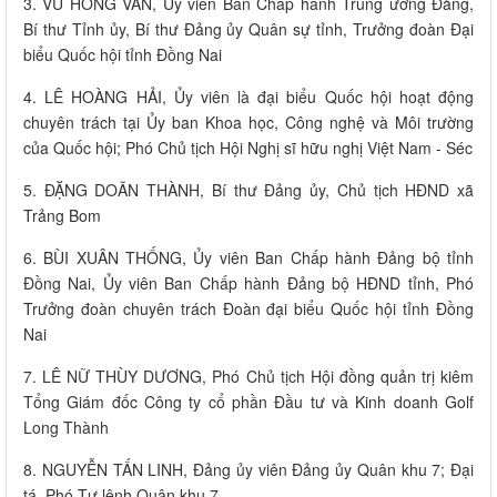
3. VŨ HỒNG VĂN, Ủy viên Ban Chấp hành Trung ương Đảng,
Bí thư Tỉnh ủy, Bí thư Đảng ủy Quân sự tỉnh, Trưởng đoàn Đại
biểu Quốc hội tỉnh Đồng Nai
4. LÊ HOÀNG HẢI, Ủy viên là đại biểu Quốc hội hoạt động
chuyên trách tại Ủy ban Khoa học, Công nghệ và Môi trường
của Quốc hội; Phó Chủ tịch Hội Nghị sĩ hữu nghị Việt Nam - Séc
5. ĐẶNG DOÃN THÀNH, Bí thư Đảng ủy, Chủ tịch HĐND xã
Trảng Bom
6. BÙI XUÂN THỐNG, Ủy viên Ban Chấp hành Đảng bộ tỉnh
Đồng Nai, Ủy viên Ban Chấp hành Đảng bộ HĐND tỉnh, Phó
Trưởng đoàn chuyên trách Đoàn đại biểu Quốc hội tỉnh Đồng
Nai
7. LÊ NỮ THÙY DƯƠNG, Phó Chủ tịch Hội đồng quản trị kiêm
Tổng Giám đốc Công ty cổ phần Đầu tư và Kinh doanh Golf
Long Thành
8. NGUYỄN TẤN LINH, Đảng ủy viên Đảng ủy Quân khu 7; Đại
tá, Phó Tư lệnh Quân khu 7