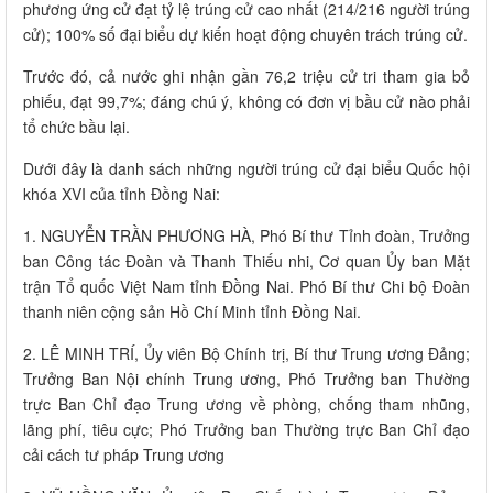
phương ứng cử đạt tỷ lệ trúng cử cao nhất (214/216 người trúng
cử); 100% số đại biểu dự kiến hoạt động chuyên trách trúng cử.
Trước đó, cả nước ghi nhận gần 76,2 triệu cử tri tham gia bỏ
phiếu, đạt 99,7%; đáng chú ý, không có đơn vị bầu cử nào phải
tổ chức bầu lại.
Dưới đây là danh sách những người trúng cử đại biểu Quốc hội
khóa XVI của tỉnh Đồng Nai:
1. NGUYỄN TRẦN PHƯƠNG HÀ, Phó Bí thư Tỉnh đoàn, Trưởng
ban Công tác Đoàn và Thanh Thiếu nhi, Cơ quan Ủy ban Mặt
trận Tổ quốc Việt Nam tỉnh Đồng Nai. Phó Bí thư Chi bộ Đoàn
thanh niên cộng sản Hồ Chí Minh tỉnh Đồng Nai.
2. LÊ MINH TRÍ, Ủy viên Bộ Chính trị, Bí thư Trung ương Đảng;
Trưởng Ban Nội chính Trung ương, Phó Trưởng ban Thường
trực Ban Chỉ đạo Trung ương về phòng, chống tham nhũng,
lãng phí, tiêu cực; Phó Trưởng ban Thường trực Ban Chỉ đạo
cải cách tư pháp Trung ương