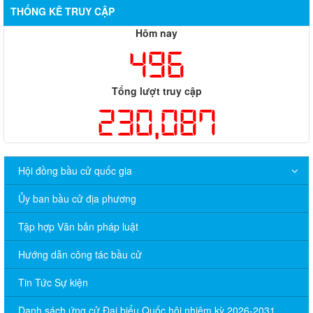
THỐNG KÊ TRUY CẬP
Hôm nay
496
Tổng lượt truy cập
230,087
Hội đồng bầu cử quốc gia
Ủy ban bầu cử địa phương
Tập hợp Văn bản pháp luật
Hướng dẫn công tác bầu cử
Tin Tức Sự kiện
Danh sách ứng cử Đại biểu Quốc hội nhiệm kỳ 2026-2031