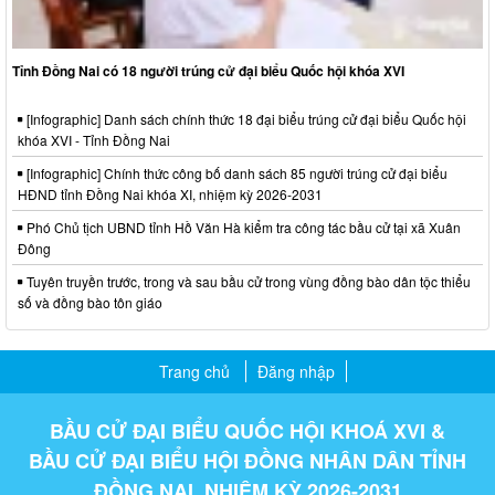
Tỉnh Đồng Nai có 18 người trúng cử đại biểu Quốc hội khóa XVI
[Infographic] Danh sách chính thức 18 đại biểu trúng cử đại biểu Quốc hội
khóa XVI - Tỉnh Đồng Nai
[Infographic] Chính thức công bố danh sách 85 người trúng cử đại biểu
HĐND tỉnh Đồng Nai khóa XI, nhiệm kỳ 2026-2031
Phó Chủ tịch UBND tỉnh Hồ Văn Hà kiểm tra công tác bầu cử tại xã Xuân
Đông
Tuyên truyền trước, trong và sau bầu cử trong vùng đồng bào dân tộc thiểu
số và đồng bào tôn giáo
Trang chủ
Đăng nhập
BẦU CỬ ĐẠI BIỂU QUỐC HỘI KHOÁ XVI &
BẦU CỬ ĐẠI BIỂU HỘI ĐỒNG NHÂN DÂN TỈNH
ĐỒNG NAI, NHIỆM KỲ 2026-2031