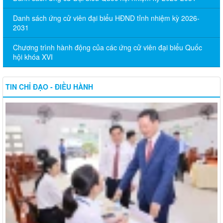
Danh sách ứng cử viên đại biểu HĐND tỉnh nhiệm kỳ 2026-
2031
Chương trình hành động của các ứng cử viên đại biểu Quốc
hội khóa XVI
TIN CHỈ ĐẠO - ĐIỀU HÀNH