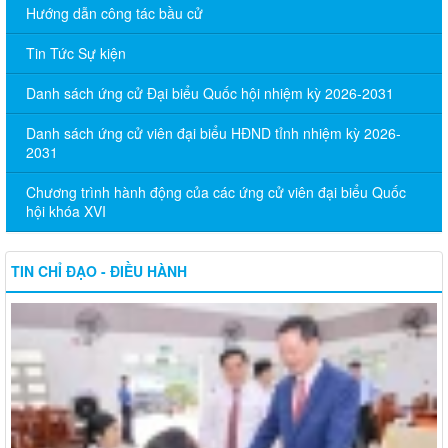
Hướng dẫn công tác bầu cử
Tin Tức Sự kiện
Danh sách ứng cử Đại biểu Quốc hội nhiệm kỳ 2026-2031
Danh sách ứng cử viên đại biểu HĐND tỉnh nhiệm kỳ 2026-
2031
Chương trình hành động của các ứng cử viên đại biểu Quốc
hội khóa XVI
TIN CHỈ ĐẠO - ĐIỀU HÀNH