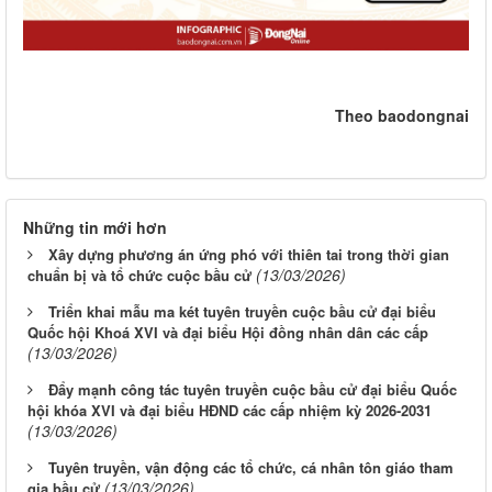
Theo baodongnai
Những tin mới hơn
Xây dựng phương án ứng phó với thiên tai trong thời gian
(13/03/2026)
chuẩn bị và tổ chức cuộc bầu cử
Triển khai mẫu ma két tuyên truyền cuộc bầu cử đại biểu
Quốc hội Khoá XVI và đại biểu Hội đồng nhân dân các cấp
(13/03/2026)
Đẩy mạnh công tác tuyên truyền cuộc bầu cử đại biểu Quốc
hội khóa XVI và đại biểu HĐND các cấp nhiệm kỳ 2026-2031
(13/03/2026)
Tuyên truyền, vận động các tổ chức, cá nhân tôn giáo tham
(13/03/2026)
gia bầu cử