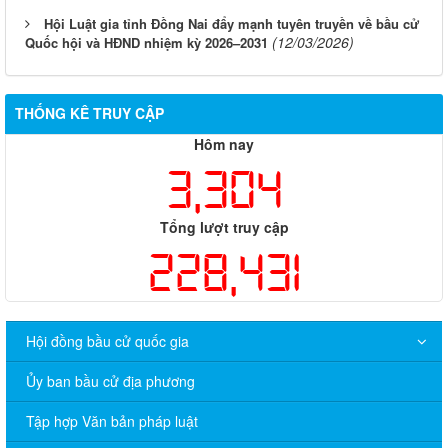
Hội Luật gia tỉnh Đồng Nai đẩy mạnh tuyên truyền về bầu cử
(12/03/2026)
Quốc hội và HĐND nhiệm kỳ 2026–2031
THỐNG KÊ TRUY CẬP
Hôm nay
3,304
Tổng lượt truy cập
228,431
Hội đồng bầu cử quốc gia
Ủy ban bầu cử địa phương
Tập hợp Văn bản pháp luật