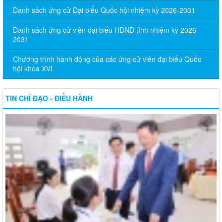
Danh sách ứng cử Đại biểu Quốc hội nhiệm kỳ 2026-2031
Danh sách ứng cử viên đại biểu HĐND tỉnh nhiệm kỳ 2026-
2031
Chương trình hành động của các ứng cử viên đại biểu Quốc
hội khóa XVI
TIN CHỈ ĐẠO - ĐIỀU HÀNH