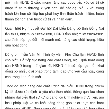
mô hình HĐND 2 cấp, mong rằng các cuộc tiếp xúc cử tri sẽ
được tổ chức thường xuyên hơn, để các đại biểu - với trọng
trách lớn hơn sẽ tiếp tục phát huy tinh thần trách nhiệm, hoàn
thành tốt nghĩa vụ trước cử tri và nhân dân”.
Quán triệt Nghị quyết Đại hội Đại biểu Đảng bộ tỉnh Đồng Nai
lần thứ I, nhiệm kỳ 2025-2030, HĐND tỉnh nhiệm kỳ 2026-2031
xác định tiếp tục đổi mới mạnh mẽ, nâng cao chất lượng, hiệu
quả hoạt động.
Đồng chí Trần Văn Mi, Tỉnh ủy viên, Phó Chủ tịch HĐND tỉnh
cho biết: Để tiếp tục nâng cao chất lượng, hiệu quả hoạt động
của HĐND trong thời gian tới, HĐND tỉnh sẽ tiếp tục triển khai
đồng bộ nhiều giải pháp trọng tâm, đáp ứng yêu cầu ngày càng
cao trong tình hình mới.
Theo đó, việc nâng cao chất lượng đại biểu HĐND trong nhiệm
kỳ tới được xác định là yêu cầu then chốt, thông qua lựa chọn
những đại biểu thật sự xứng đáng, có kinh nghiệm thực tiễn, am
hiểu pháp luật và có khả năng đóng góp thiết thực cho hoạt
động của HĐND. Song song đó, chất lượng các kỳ họp cũng