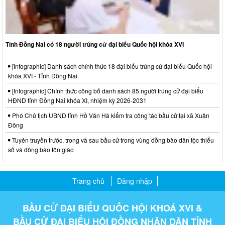
Tỉnh Đồng Nai có 18 người trúng cử đại biểu Quốc hội khóa XVI
[Infographic] Danh sách chính thức 18 đại biểu trúng cử đại biểu Quốc hội
khóa XVI - Tỉnh Đồng Nai
[Infographic] Chính thức công bố danh sách 85 người trúng cử đại biểu
HĐND tỉnh Đồng Nai khóa XI, nhiệm kỳ 2026-2031
Phó Chủ tịch UBND tỉnh Hồ Văn Hà kiểm tra công tác bầu cử tại xã Xuân
Đông
Tuyên truyền trước, trong và sau bầu cử trong vùng đồng bào dân tộc thiểu
số và đồng bào tôn giáo
Trang chủ
Đăng nhập
BẦU CỬ ĐẠI BIỂU QUỐC HỘI KHOÁ XVI &
BẦU CỬ ĐẠI BIỂU HỘI ĐỒNG NHÂN DÂN TỈNH