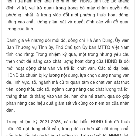
hơn nửa năm triển khai mô hình mới, HĐND tỉnh tiếp tục khẳng
định vị trí, vai trò quan trọng trong bộ máy chính quyền địa
phương, nhất là trong việc đổi mới phương thức hoạt động,
nâng cao chất lượng giám sát và quyết định các vấn đề quan
trọng của tỉnh.
Đánh giá về những đổi mới đó, đồng chí Hà Anh Dũng, Ủy viên
Ban Thường vụ Tỉnh ủy, Phó Chủ tịch Ủy ban MTTQ Việt Nam
tỉnh cho rằng: Trong nhiệm kỳ qua, một trong những yêu cầu
then chốt để nâng cao chất lượng hoạt động của HĐND là đổi
mới hoạt động chất vấn và trả lời chất vấn. Các tổ đại biểu
HĐND đã chuẩn bị kỹ lưỡng nội dung, lựa chọn đúng những vấn
đề, lĩnh vực, sở, ngành mà cử tri quan tâm để chất vấn sát thực
tiễn; đồng thời, các sở, ngành cũng nâng cao chất lượng trả lời,
thẳng thắn, đi thẳng vào vấn đề, hạn chế né tránh, qua đó góp
phần nâng cao hiệu quả giám sát và củng cố niềm tin của nhân
dân.
Trong nhiệm kỳ 2021-2026, các đại biểu HĐND tỉnh đã thực
hiện 90 nội dung chất vấn, trong đó có hơn 40 nội dung chất
vấn trực tiếp tại các kỳ họp thường lệ. Trên cơ sở đó, HĐND tỉnh