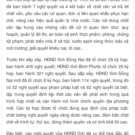
đã ban hành 7 nghị quyết và 4 kết luận về chất vấn và trả lời
chất vấn, yêu cầu các cơ quan, đơn vị liên quan khắc phục hạn
chế, nâng cao hiệu quả quản lý nhà nước. Các nội dung chất
vấn tập trung vào những vấn đề cử tri quan tâm như: quy
hoạch, quản lý đô thị; an toàn vệ sinh thực phẩm; phòng, chống
tội phạm; phát triển nhà ở xã hội; nước sạch nông thôn; bảo vệ
môi trường; giải quyết khiếu nại, tố cáo...
Trước khi sắp xếp, HĐND tỉnh Đồng Nai đã tổ chức 29 kỳ họp,
ban hành 405 nghị quyết; HĐND tỉnh Bình Phước tổ chức 25 kỳ
họp, ban hành 321 nghị quyết. Sau sắp xếp, HĐND tỉnh Đồng
Nai mới đã tổ chức 8 kỳ họp, ban hành 114 nghị quyết, trong đó
có 52 nghị quyết quy phạm pháp luật và 62 nghị quyết cá biệt,
tập trung quyết định kịp thời các vấn đề phát sinh trong quá
trình hợp nhất và vận hành mô hình chính quyền địa phương
mới. Các kỳ họp được tổ chức đúng quy định của pháp luật;
chất lượng nghị quyết ngày càng được nâng cao, đảm bảo chặt
chẽ về trình tự, thủ tục, đúng thẩm quyền và có tính khả thi cao.
Đặc biệt, các nghị quyết của HĐND tỉnh đã cụ thể hóa đầy đủ