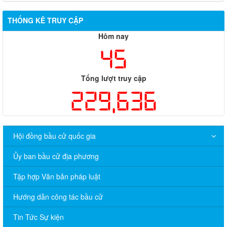
THỐNG KÊ TRUY CẬP
Hôm nay
45
Tổng lượt truy cập
229,636
Hội đồng bầu cử quốc gia
Ủy ban bầu cử địa phương
Tập hợp Văn bản pháp luật
Hướng dẫn công tác bầu cử
Tin Tức Sự kiện