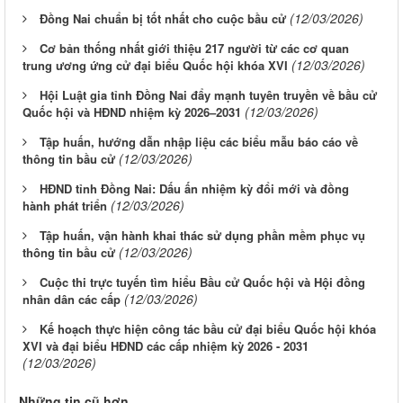
(12/03/2026)
Đồng Nai chuẩn bị tốt nhất cho cuộc bầu cử
Cơ bản thống nhất giới thiệu 217 người từ các cơ quan
(12/03/2026)
trung ương ứng cử đại biểu Quốc hội khóa XVI
Hội Luật gia tỉnh Đồng Nai đẩy mạnh tuyên truyền về bầu cử
(12/03/2026)
Quốc hội và HĐND nhiệm kỳ 2026–2031
Tập huấn, hướng dẫn nhập liệu các biểu mẫu báo cáo về
(12/03/2026)
thông tin bầu cử
HĐND tỉnh Đồng Nai: Dấu ấn nhiệm kỳ đổi mới và đồng
(12/03/2026)
hành phát triển
Tập huấn, vận hành khai thác sử dụng phần mềm phục vụ
(12/03/2026)
thông tin bầu cử
Cuộc thi trực tuyến tìm hiểu Bầu cử Quốc hội và Hội đồng
(12/03/2026)
nhân dân các cấp
Kế hoạch thực hiện công tác bầu cử đại biểu Quốc hội khóa
XVI và đại biểu HĐND các cấp nhiệm kỳ 2026 - 2031
(12/03/2026)
Những tin cũ hơn