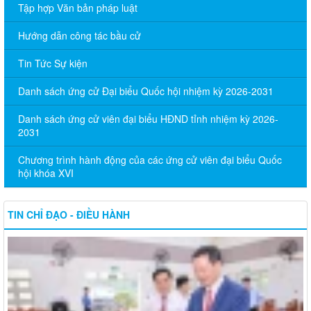
Tập hợp Văn bản pháp luật
Hướng dẫn công tác bầu cử
Tin Tức Sự kiện
Danh sách ứng cử Đại biểu Quốc hội nhiệm kỳ 2026-2031
Danh sách ứng cử viên đại biểu HĐND tỉnh nhiệm kỳ 2026-
2031
Chương trình hành động của các ứng cử viên đại biểu Quốc
hội khóa XVI
TIN CHỈ ĐẠO - ĐIỀU HÀNH