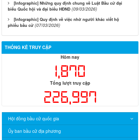
[Infographic] Những quy định chung về Luật Bầu cử đại
(09/03/2026)
biểu Quốc hội và đại biểu HĐND
[Infographic] Quy định về việc nhờ người khác viết hộ
(07/03/2026)
phiếu bầu cử
THỐNG KÊ TRUY CẬP
Hôm nay
1,870
Tổng lượt truy cập
226,997
Hội đồng bầu cử quốc gia
Ủy ban bầu cử địa phương