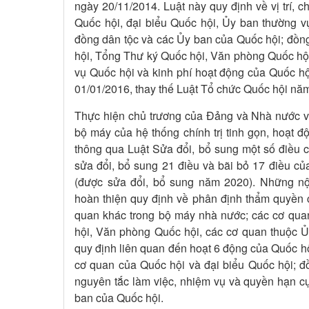
ngày 20/11/2014. Luật này quy định về vị trí,
Quốc hội, đại biểu Quốc hội, Ủy ban thường v
đồng dân tộc và các Ủy ban của Quốc hội; đồng
hội, Tổng Thư ký Quốc hội, Văn phòng Quốc hộ
vụ Quốc hội và kinh phí hoạt động của Quốc hội
01/01/2016, thay thế Luật Tổ chức Quốc hội nă
Thực hiện chủ trương của Đảng và Nhà nước về 
bộ máy của hệ thống chính trị tinh gọn, hoạt đ
thông qua Luật Sửa đổi, bổ sung một số điều 
sửa đổi, bổ sung 21 điều và bãi bỏ 17 điều c
(được sửa đổi, bổ sung năm 2020). Những nội
hoàn thiện quy định về phân định thẩm quyền 
quan khác trong bộ máy nhà nước; các cơ qua
hội, Văn phòng Quốc hội, các cơ quan thuộc 
quy định liên quan đến hoạt 6 động của Quốc h
cơ quan của Quốc hội và đại biểu Quốc hội; đồ
nguyên tắc làm việc, nhiệm vụ và quyền hạn c
ban của Quốc hội.