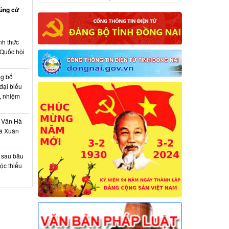
rúng cử
nh thức
 Quốc hội
ng bố
đại biểu
, nhiệm
 Văn Hà
xã Xuân
à sau bầu
ộc thiểu