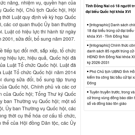
 chức năng, nhiệm vụ, quyền hạn của
Tỉnh Đồng Nai có 18 người t
ụ Quốc hội, Chủ tịch Quốc hội, Hội
đại biểu Quốc hội khóa XVI
 thời Luật quy định về kỳ họp Quốc
i, các cơ quan thuộc Ủy ban thường
[Infographic] Danh sách chí
18 đại biểu trúng cử đại biểu
. Luật có hiệu lực thi hành từ ngày
khóa XVI - Tỉnh Đồng Nai
m 2001, sửa đổi, bổ sung năm 2007.
[Infographic] Chính thức cô
tiếp tục đổi mới, sắp xếp, tổ chức
danh sách 85 người trúng cử 
HĐND tỉnh Đồng Nai khóa XI
ộng hiệu lực, hiệu quả, Quốc hội đã
kỳ 2026-2031
của Luật Tổ chức Quốc hội. Luật đã
Phó Chủ tịch UBND tỉnh Hồ
ủa Luật Tổ chức Quốc hội năm 2014
kiểm tra công tác bầu cử tại 
 dung sửa đổi, bổ sung tập trung
Đông
của Quốc hội, Chính phủ và các cơ
Tuyên truyền trước, trong v
n của Quốc hội; Tổng Thư ký Quốc
cử trong vùng đồng bào dân t
Ủy ban Thường vụ Quốc hội; một số
số và đồng bào tôn giáo
ội, Ủy ban Thường vụ Quốc hội, các
ng thời cụ thể hóa cơ cấu tổ chức,
ụ thể của Hội đồng Dân tộc, các Ủy