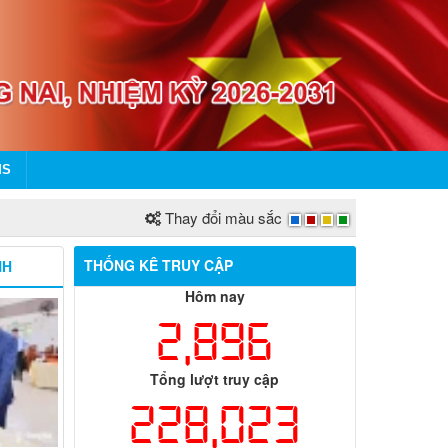
MS
Thay đổi màu sắc
THỐNG KÊ TRUY CẬP
NH
Hôm nay
2,896
Tổng lượt truy cập
228,023