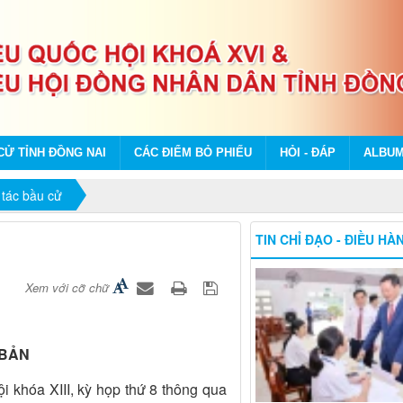
CỬ TỈNH ĐỒNG NAI
CÁC ĐIỂM BỎ PHIẾU
HỎI - ĐÁP
ALBU
tác bầu cử
TIN CHỈ ĐẠO - ĐIỀU HÀ
Xem với cỡ chữ
 BẢN
 khóa XIII, kỳ họp thứ 8 thông qua