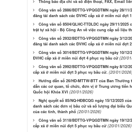
Thông báo địa chỉ và số điện thoại, FAX, Email liê
Công văn số 2886/BDTTG-VPQGDTMN ngày 28/11/202
đăng tải danh sách các ĐVHC cấp xã ở miền núi đợt 
Công văn số 8504/QLHC-TTDLDC ngày 29/11/2025 củ
trật tự xã hội - Bộ Công An về việc cung cấp số liệu 
Công văn số 2932/BDTTG-VPQGDTMN ngày 3/12/2025
đăng tải danh sách các ĐVHC cấp xã ở miền núi đợt 
Công văn số 3014/BDTTG-VPQGDTMN ngày 10/12/202
(20/01
ĐVHC cấp xã ở miền núi đợt 4 phục vụ bầu cử
Công văn số 2992/BDTTG-VPQGDTMN ngày 8/12/202
(20/01/2026
cấp xã ở miền núi đợt 3 phục vụ bầu cử.
Hướng dẫn số 26/HD-MTTW-BTT của Ban Thường tr
dẫn các cơ quan, tổ chức, đơn vị ở Trung ương tiến 
(20/01/2026)
Quốc hội Khóa XVI
Nghị quyết số 85/NQ-HĐBCQG ngày 15/12/2025 của 
danh sách các đơn vị bầu cử và số lượng đại biểu Q
(20/01/2026)
của các tỉnh, thành phố
Công văn số 3118/BDTTG-VPQGDTMN ngày 19/12/20
(20/01/2026)
cấp xã ở miền núi đợt 5 phục vụ bầu cử