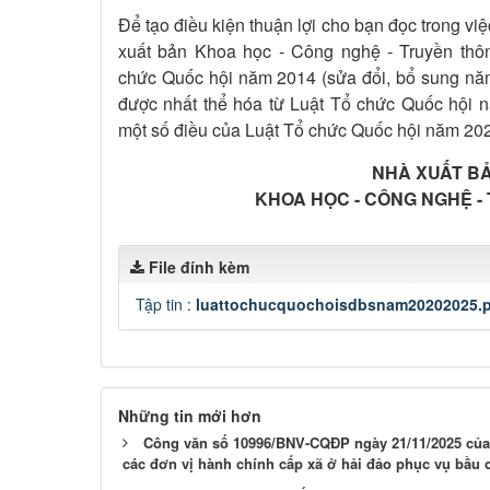
Để tạo điều kiện thuận lợi cho bạn đọc trong vi
xuất bản Khoa học - Công nghệ - Truyền thô
chức Quốc hội năm 2014 (sửa đổi, bổ sung nă
được nhất thể hóa từ Luật Tổ chức Quốc hội 
một số điều của Luật Tổ chức Quốc hội năm 20
NHÀ XUẤT B
KHOA HỌC - CÔNG NGHỆ -
File đính kèm
Tập tin :
luattochucquochoisdbsnam20202025.
Những tin mới hơn
Công văn số 10996/BNV-CQĐP ngày 21/11/2025 của 
các đơn vị hành chính cấp xã ở hải đảo phục vụ bầu 