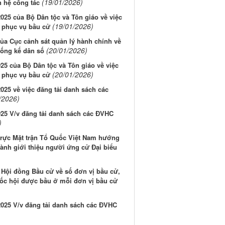
(19/01/2026)
n hệ công tác
5 của Bộ Dân tộc và Tôn giáo về việc
(19/01/2026)
1 phục vụ bầu cử
a Cục cảnh sát quản lý hành chính về
(20/01/2026)
thống kế dân số
 của Bộ Dân tộc và Tôn giáo về việc
(20/01/2026)
2 phục vụ bầu cử
5 về việc đăng tải danh sách các
/2026)
5 V/v đăng tải danh sách các ĐVHC
)
ực Mặt trận Tổ Quốc Việt Nam hướng
hành giới thiệu người ứng cử Đại biểu
Hội đồng Bầu cử về số đơn vị bầu cử,
uốc hội được bầu ở mỗi đơn vị bầu cử
25 V/v đăng tải danh sách các ĐVHC