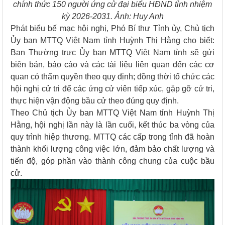
chính thức 150 người ứng cử đại biểu HĐND tỉnh nhiệm
kỳ 2026-2031. Ảnh: Huy Anh
Phát biểu bế mạc hội nghị, Phó Bí thư Tỉnh ủy, Chủ tịch
Ủy ban MTTQ Việt Nam tỉnh Huỳnh Thị Hằng cho biết:
Ban Thường trực Ủy ban MTTQ Việt Nam tỉnh sẽ gửi
biên bản, báo cáo và các tài liệu liên quan đến các cơ
quan có thẩm quyền theo quy định; đồng thời tổ chức các
hội nghị cử tri để các ứng cử viên tiếp xúc, gặp gỡ cử tri,
thực hiện vận động bầu cử theo đúng quy định.
Theo Chủ tịch Ủy ban MTTQ Việt Nam tỉnh Huỳnh Thị
Hằng, hội nghị lần này là lần cuối, kết thúc ba vòng của
quy trình hiệp thương. MTTQ các cấp trong tỉnh đã hoàn
thành khối lượng công việc lớn, đảm bảo chất lượng và
tiến độ, góp phần vào thành công chung của cuộc bầu
cử.