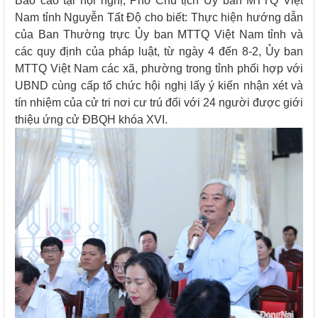
Báo cáo tại hội nghị, Phó Chủ tịch Ủy ban MTTQ Việt
Nam tỉnh Nguyễn Tất Độ cho biết: Thực hiện hướng dẫn
của Ban Thường trực Ủy ban MTTQ Việt Nam tỉnh và
các quy định của pháp luật, từ ngày 4 đến 8-2, Ủy ban
MTTQ Việt Nam các xã, phường trong tỉnh phối hợp với
UBND cùng cấp tổ chức hội nghị lấy ý kiến nhận xét và
tín nhiệm của cử tri nơi cư trú đối với 24 người được giới
thiệu ứng cử ĐBQH khóa XVI.