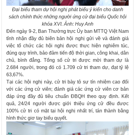
Đại biểu tham dự hội nghị phát biểu ý kiến cho danh
sách chính thức những người ứng cử đại biểu Quốc hội
khóa XVI. Ảnh: Huy Anh
Đến ngày 9-2, Ban Thường trực Ủy ban MTTQ Việt Nam
tỉnh nhận đầy đủ biên bản hội nghị gửi về và đánh giá
việc tổ chức các hội nghị được thực hiện nghiêm túc,
đúng quy trình, bảo đảm tiến độ thời gian, công khai, dân
chủ, bình đẳng. Tổng số cử tri được mời tham dự là
2.684 người, trong đó có 1.709 cử tri tham dự, đạt tỷ lệ
63,67%.
Tại các hội nghị này, cử tri bày tỏ sự tín nhiệm cao đối
với các ứng cử viên; đánh giá các ứng cử viên cơ bản
đáp ứng đầy đủ tiêu chuẩn ĐBQH theo quy định. Kết
quả, 24/24 người được giới thiệu ứng cử đều được
100% cử tri có mặt tại hội nghị nhất trí, tán thành bằng
hình thức giơ tay biểu quyết.