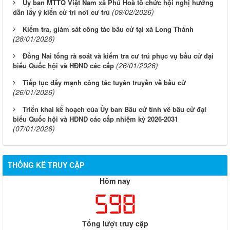
Ủy ban MTTQ Việt Nam xã Phú Hoà tổ chức hội nghị hướng
(09/02/2026)
dẫn lấy ý kiến cử tri nơi cư trú
Kiểm tra, giám sát công tác bầu cử tại xã Long Thành
(28/01/2026)
Đồng Nai tổng rà soát và kiểm tra cư trú phục vụ bầu cử đại
(26/01/2026)
biểu Quốc hội và HĐND các cấp
Tiếp tục đẩy mạnh công tác tuyên truyền về bầu cử
(26/01/2026)
Triển khai kế hoạch của Ủy ban Bầu cử tỉnh về bầu cử đại
biểu Quốc hội và HĐND các cấp nhiệm kỳ 2026-2031
(07/01/2026)
THỐNG KÊ TRUY CẬP
Hôm nay
598
Tổng lượt truy cập