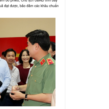
điểm bỏ phiếu, Chủ tịch UBND tỉnh bày
 quả đạt được, bảo đảm các khâu chuẩn