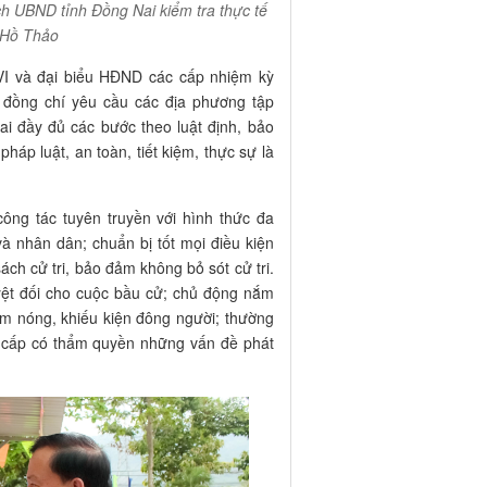
ịch UBND tỉnh Đồng Nai kiểm tra thực tế
 Hồ Thảo
I và đại biểu HĐND các cấp nhiệm kỳ
g, đồng chí yêu cầu các địa phương tập
hai đầy đủ các bước theo luật định, bảo
áp luật, an toàn, tiết kiệm, thực sự là
ông tác tuyên truyền với hình thức đa
và nhân dân; chuẩn bị tốt mọi điều kiện
ách cử tri, bảo đảm không bỏ sót cử tri.
yệt đối cho cuộc bầu cử; chủ động nắm
ểm nóng, khiếu kiện đông người; thường
áo cấp có thẩm quyền những vấn đề phát