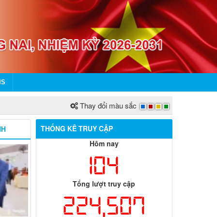
MS
Thay đổi màu sắc
THỐNG KÊ TRUY CẬP
NH
Hôm nay
104
Tổng lượt truy cập
224,507