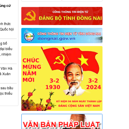
rúng cử
nh thức
 Quốc hội
ng bố
đại biểu
, nhiệm
 Văn Hà
xã Xuân
à sau bầu
ộc thiểu