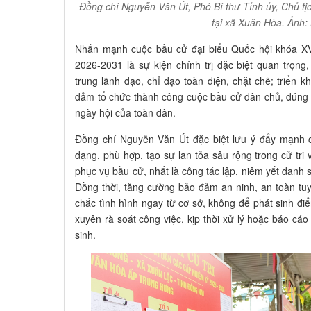
Đồng chí Nguyễn Văn Út, Phó Bí thư Tỉnh ủy, Chủ t
tại xã Xuân Hòa. Ảnh:
Nhấn mạnh cuộc bầu cử đại biểu Quốc hội khóa XV
2026-2031 là sự kiện chính trị đặc biệt quan trọn
trung lãnh đạo, chỉ đạo toàn diện, chặt chẽ; triển k
đảm tổ chức thành công cuộc bầu cử dân chủ, đúng ph
ngày hội của toàn dân.
Đồng chí Nguyễn Văn Út đặc biệt lưu ý đẩy mạnh c
dạng, phù hợp, tạo sự lan tỏa sâu rộng trong cử tri 
phục vụ bầu cử, nhất là công tác lập, niêm yết danh s
Đồng thời, tăng cường bảo đảm an ninh, an toàn tu
chắc tình hình ngay từ cơ sở, không để phát sinh đi
xuyên rà soát công việc, kịp thời xử lý hoặc báo c
sinh.