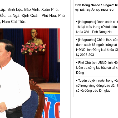
Tỉnh Đồng Nai có 18 người t
p, Bình Lộc, Bảo Vinh, Xuân Phú,
đại biểu Quốc hội khóa XVI
c, La Ngà, Định Quán, Phú Hòa, Phú
, Nam Cát Tiên.
[Infographic] Danh sách chí
18 đại biểu trúng cử đại biểu
khóa XVI - Tỉnh Đồng Nai
[Infographic] Chính thức cô
danh sách 85 người trúng cử 
HĐND tỉnh Đồng Nai khóa XI
kỳ 2026-2031
Phó Chủ tịch UBND tỉnh Hồ
kiểm tra công tác bầu cử tại 
Đông
Tuyên truyền trước, trong v
cử trong vùng đồng bào dân t
số và đồng bào tôn giáo