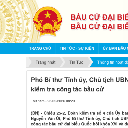
TRANG CHỦ
TIN TỨC - SỰ KIỆN
ỦY BAN BẦU 
Trang nhất
Tin Tức
Thông tin hoạt 
Phó Bí thư Tỉnh ủy, Chủ tịch UB
kiểm tra công tác bầu cử
Thứ năm - 26/02/2026 08:29
(ĐN) - Chiều 25-2, Đoàn kiểm tra số 4 của Ủy b
Nguyễn Văn Út, Phó Bí thư Tỉnh ủy, Chủ tịch UBN
công tác bầu cử đại biểu Quốc hội khóa XVI và đ