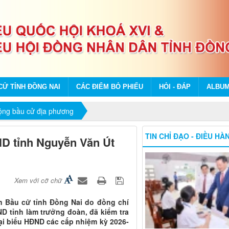
CỬ TỈNH ĐỒNG NAI
CÁC ĐIỂM BỎ PHIẾU
HỎI - ĐÁP
ALBU
động bầu cử địa phương
TIN CHỈ ĐẠO - ĐIỀU HÀ
ND tỉnh Nguyễn Văn Út
Xem với cỡ chữ
an Bầu cử tỉnh Đồng Nai do đồng chí
D tỉnh làm trưởng đoàn, đã kiểm tra
ại biểu HĐND các cấp nhiệm kỳ 2026-