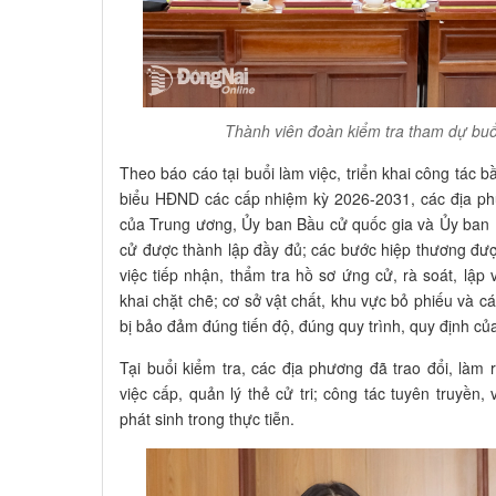
Thành viên đoàn kiểm tra tham dự buổi
Theo báo cáo tại buổi làm việc, triển khai công tác 
biểu HĐND các cấp nhiệm kỳ 2026-2031, các địa p
của Trung ương, Ủy ban Bầu cử quốc gia và Ủy ban 
cử được thành lập đầy đủ; các bước hiệp thương đượ
việc tiếp nhận, thẩm tra hồ sơ ứng cử, rà soát, lập 
khai chặt chẽ; cơ sở vật chất, khu vực bỏ phiếu và 
bị bảo đảm đúng tiến độ, đúng quy trình, quy định của
Tại buổi kiểm tra, các địa phương đã trao đổi, làm
việc cấp, quản lý thẻ cử tri; công tác tuyên truyền
phát sinh trong thực tiễn.