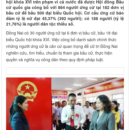
hội khóa XVI trên phạm vi cả nước đã được Hội đồng Bầu
cử quốc gia công bố với 864 người ứng cử tại 182 đơn vị
bầu cử để bầu 500 đại biểu Quốc hội. Cơ cấu ứng cử bảo
đảm tỷ lệ nữ đạt 45,37% (392 người); có 188 người (tỷ lệ
21,76%) là người dân tộc thiểu số.
Đồng Nai có 30 người ứng cử tại 6 đơn vị bầu cử, bầu 18 đại
biểu Quốc hội khóa XVI. Việc công bố danh sách chính thức
những người ứng cử là căn cứ quan trọng để cử tri Đồng Nai
nghiên cứu, tìm hiểu, chuẩn bị tham gia bầu cử, thực hiện
quyền và nghĩa vụ công dân theo quy định pháp luật.