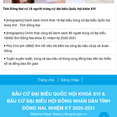
Tỉnh Đồng Nai có 18 người trúng cử đại biểu Quốc hội khóa XVI
[Infographic] Danh sách chính thức 18 đại biểu trúng cử đại biểu Quốc hội
khóa XVI - Tỉnh Đồng Nai
[Infographic] Chính thức công bố danh sách 85 người trúng cử đại biểu
HĐND tỉnh Đồng Nai khóa XI, nhiệm kỳ 2026-2031
Phó Chủ tịch UBND tỉnh Hồ Văn Hà kiểm tra công tác bầu cử tại xã Xuân
Đông
Tuyên truyền trước, trong và sau bầu cử trong vùng đồng bào dân tộc thiểu
số và đồng bào tôn giáo
Trang chủ
Đăng nhập
BẦU CỬ ĐẠI BIỂU QUỐC HỘI KHOÁ XVI &
BẦU CỬ ĐẠI BIỂU HỘI ĐỒNG NHÂN DÂN TỈNH
ĐỒNG NAI, NHIỆM KỲ 2026-2031
Website:https://baucu.dongnai.gov.vn