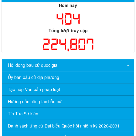
Hôm nay
404
Tổng lượt truy cập
224,807
Hội đồng bầu cử quốc gia
Ủy ban bầu cử địa phương
Tập hợp Văn bản pháp luật
Hướng dẫn công tác bầu cử
Tin Tức Sự kiện
Danh sách ứng cử Đại biểu Quốc hội nhiệm kỳ 2026-2031