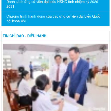
Danh sách ứng cử viên đại biểu HĐND tỉnh nhiệm kỳ 2026-
2031
Chương trình hành động của các ứng cử viên đại biểu Quốc
hội khóa XVI
TIN CHỈ ĐẠO - ĐIỀU HÀNH