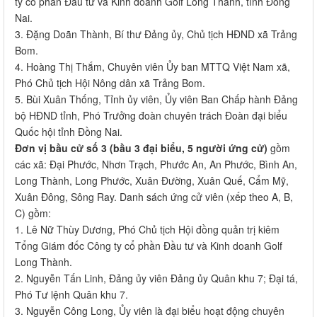
ty cổ phần Đầu tư và Kinh doanh Golf Long Thành, tỉnh Đồng
Nai.
3. Đặng Doãn Thành, Bí thư Đảng ủy, Chủ tịch HĐND xã Trảng
Bom.
4. Hoàng Thị Thắm, Chuyên viên Ủy ban MTTQ Việt Nam xã,
Phó Chủ tịch Hội Nông dân xã Trảng Bom.
5. Bùi Xuân Thống, Tỉnh ủy viên, Ủy viên Ban Chấp hành Đảng
bộ HĐND tỉnh, Phó Trưởng đoàn chuyên trách Đoàn đại biểu
Quốc hội tỉnh Đồng Nai.
Đơn vị bầu cử số 3 (bầu 3 đại biểu, 5 người ứng cử)
gồm
các xã: Đại Phước, Nhơn Trạch, Phước An, An Phước, Bình An,
Long Thành, Long Phước, Xuân Đường, Xuân Quế, Cẩm Mỹ,
Xuân Đông, Sông Ray. Danh sách ứng cử viên (xếp theo A, B,
C) gồm:
1. Lê Nữ Thùy Dương, Phó Chủ tịch Hội đồng quản trị kiêm
Tổng Giám đốc Công ty cổ phần Đầu tư và Kinh doanh Golf
Long Thành.
2. Nguyễn Tấn Linh, Đảng ủy viên Đảng ủy Quân khu 7; Đại tá,
Phó Tư lệnh Quân khu 7.
3. Nguyễn Công Long, Ủy viên là đại biểu hoạt động chuyên