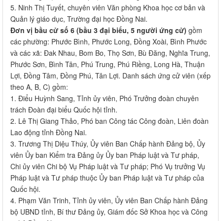
5. Ninh Thị Tuyết, chuyên viên Văn phòng Khoa học cơ bản và
Quản lý giáo dục, Trường đại học Đồng Nai.
Đơn vị bầu cử số 6 (bầu 3 đại biểu, 5 người ứng cử)
gồm
các phường: Phước Bình, Phước Long, Đồng Xoài, Bình Phước
và các xã: Đak Nhau, Bom Bo, Thọ Sơn, Bù Đăng, Nghĩa Trung,
Phước Sơn, Bình Tân, Phú Trung, Phú Riềng, Long Hà, Thuận
Lợi, Đồng Tâm, Đồng Phú, Tân Lợi. Danh sách ứng cử viên (xếp
theo A, B, C) gồm:
1. Điểu Huỳnh Sang, Tỉnh ủy viên, Phó Trưởng đoàn chuyên
trách Đoàn đại biểu Quốc hội tỉnh.
2. Lê Thị Giang Thảo, Phó ban Công tác Công đoàn, Liên đoàn
Lao động tỉnh Đồng Nai.
3. Trương Thị Diệu Thúy, Ủy viên Ban Chấp hành Đảng bộ, Ủy
viên Ủy ban Kiểm tra Đảng ủy Ủy ban Pháp luật và Tư pháp,
Chi ủy viên Chi bộ Vụ Pháp luật và Tư pháp; Phó Vụ trưởng Vụ
Pháp luật và Tư pháp thuộc Ủy ban Pháp luật và Tư pháp của
Quốc hội.
4. Phạm Văn Trinh, Tỉnh ủy viên, Ủy viên Ban Chấp hành Đảng
bộ UBND tỉnh, Bí thư Đảng ủy, Giám đốc Sở Khoa học và Công