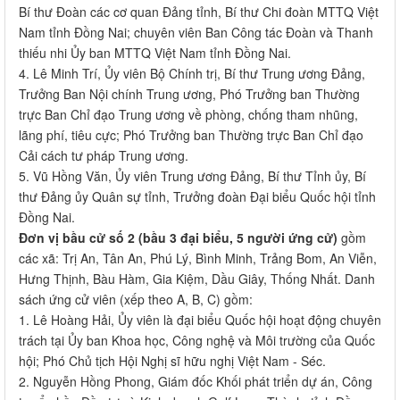
Bí thư Đoàn các cơ quan Đảng tỉnh, Bí thư Chi đoàn MTTQ Việt
Nam tỉnh Đồng Nai; chuyên viên Ban Công tác Đoàn và Thanh
thiếu nhi Ủy ban MTTQ Việt Nam tỉnh Đồng Nai.
4. Lê Minh Trí, Ủy viên Bộ Chính trị, Bí thư Trung ương Đảng,
Trưởng Ban Nội chính Trung ương, Phó Trưởng ban Thường
trực Ban Chỉ đạo Trung ương về phòng, chống tham nhũng,
lãng phí, tiêu cực; Phó Trưởng ban Thường trực Ban Chỉ đạo
Cải cách tư pháp Trung ương.
5. Vũ Hồng Văn, Ủy viên Trung ương Đảng, Bí thư Tỉnh ủy, Bí
thư Đảng ủy Quân sự tỉnh, Trưởng đoàn Đại biểu Quốc hội tỉnh
Đồng Nai.
Đơn vị bầu cử số 2 (bầu 3 đại biểu, 5 người ứng cử)
gồm
các xã: Trị An, Tân An, Phú Lý, Bình Minh, Trảng Bom, An Viễn,
Hưng Thịnh, Bàu Hàm, Gia Kiệm, Dầu Giây, Thống Nhất. Danh
sách ứng cử viên (xếp theo A, B, C) gồm:
1. Lê Hoàng Hải, Ủy viên là đại biểu Quốc hội hoạt động chuyên
trách tại Ủy ban Khoa học, Công nghệ và Môi trường của Quốc
hội; Phó Chủ tịch Hội Nghị sĩ hữu nghị Việt Nam - Séc.
2. Nguyễn Hồng Phong, Giám đốc Khối phát triển dự án, Công