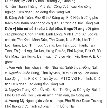
Quốc hội; Ủy viên Ủy ban Thường vụ Quốc hội.
4. Trần Thanh Thắng, Phó Ban Công đoàn các khu công
nghiệp, Liên đoàn Lao động tỉnh Đồng Nai.
5. Đặng Anh Tuấn, Phó Bí thư Đảng ủy, Phó Hiệu trưởng phụ
trách điều hành hoạt động cơ quan, Trường đại học Đồng Nai.
Đơn vị bầu cử số 5 (bầu 3 đại biểu, 5 người ứng cử)
gồm
các phường: Chơn Thành, Bình Long, Minh Hưng, An Lộc và
các xã: Tân Khai, Minh Đức, Tân Quan, Nha Bích, Lộc Thành,
Lộc Hưng, Lộc Ninh, Lộc Quang, Lộc Tấn, Lộc Thạnh, Tân
Tiến, Thiện Hưng, Đa Kia, Hưng Phước, Phú Nghĩa, Đăk Ơ, Bù
Gia Mập, Tân Hưng. Danh sách ứng cử viên (xếp theo A, B, C)
gồm:
1. Văn Anh Thúy, chuyên viên Nhà hát Nghệ thuật Đồng Nai.
2. Nguyễn Quốc Dũng, Tỉnh ủy viên, Bí thư Chi bộ Liên đoàn
Lao động tỉnh, Phó Chủ tịch Ủy ban MTTQ Việt Nam tỉnh, Chủ
tịch Liên đoàn Lao động tỉnh Đồng Nai.
3. Nguyễn Trung Kiên, Ủy viên Ban Thường vụ Đảng ủy, Đại tá,
Phó Giám đốc Học viện An ninh nhân dân, Bộ Công an.
4. Vương Mỹ Ngọc, giáo viên sinh học, Phó Bí thư Đoàn Trường
Phổ thông thực hành sư phạm, tỉnh Đồng Nai.