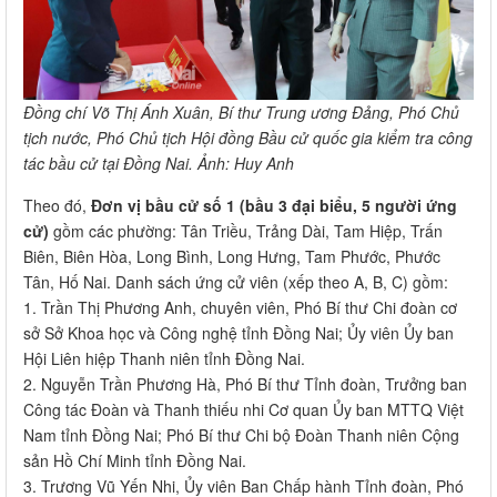
Đồng chí Võ Thị Ánh Xuân, Bí thư Trung ương Đảng, Phó Chủ
tịch nước, Phó Chủ tịch Hội đồng Bầu cử quốc gia kiểm tra công
tác bầu cử tại Đồng Nai. Ảnh: Huy Anh
Theo đó,
Đơn vị bầu cử số 1 (bầu 3 đại biểu, 5 người ứng
cử)
gồm các phường: Tân Triều, Trảng Dài, Tam Hiệp, Trấn
Biên, Biên Hòa, Long Bình, Long Hưng, Tam Phước, Phước
Tân, Hố Nai. Danh sách ứng cử viên (xếp theo A, B, C) gồm:
1. Trần Thị Phương Anh, chuyên viên, Phó Bí thư Chi đoàn cơ
sở Sở Khoa học và Công nghệ tỉnh Đồng Nai; Ủy viên Ủy ban
Hội Liên hiệp Thanh niên tỉnh Đồng Nai.
2. Nguyễn Trần Phương Hà, Phó Bí thư Tỉnh đoàn, Trưởng ban
Công tác Đoàn và Thanh thiếu nhi Cơ quan Ủy ban MTTQ Việt
Nam tỉnh Đồng Nai; Phó Bí thư Chi bộ Đoàn Thanh niên Cộng
sản Hồ Chí Minh tỉnh Đồng Nai.
3. Trương Vũ Yến Nhi, Ủy viên Ban Chấp hành Tỉnh đoàn, Phó