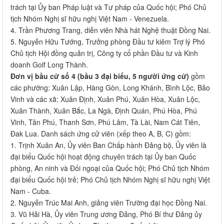
trách tại Ủy ban Pháp luật và Tư pháp của Quốc hội; Phó Chủ
tịch Nhóm Nghị sĩ hữu nghị Việt Nam - Venezuela.
4. Trần Phương Trang, diễn viên Nhà hát Nghệ thuật Đồng Nai.
5. Nguyễn Hữu Tướng, Trưởng phòng Đầu tư kiêm Trợ lý Phó
Chủ tịch Hội đồng quản trị, Công ty cổ phần Đầu tư và Kinh
doanh Golf Long Thành.
Đơn vị bầu cử số 4 (bầu 3 đại biểu, 5 người ứng cử)
gồm
các phường: Xuân Lập, Hàng Gòn, Long Khánh, Bình Lộc, Bảo
Vinh và các xã: Xuân Định, Xuân Phú, Xuân Hòa, Xuân Lộc,
Xuân Thành, Xuân Bắc, La Ngà, Định Quán, Phú Hòa, Phú
Vinh, Tân Phú, Thanh Sơn, Phú Lâm, Tà Lài, Nam Cát Tiên,
Đak Lua. Danh sách ứng cử viên (xếp theo A, B, C) gồm:
1. Trịnh Xuân An, Ủy viên Ban Chấp hành Đảng bộ, Ủy viên là
đại biểu Quốc hội hoạt động chuyên trách tại Ủy ban Quốc
phòng, An ninh và Đối ngoại của Quốc hội; Phó Chủ tịch Nhóm
đại biểu Quốc hội trẻ; Phó Chủ tịch Nhóm Nghị sĩ hữu nghị Việt
Nam - Cuba.
2. Nguyễn Trúc Mai Anh, giảng viên Trường đại học Đồng Nai.
3. Vũ Hải Hà, Ủy viên Trung ương Đảng, Phó Bí thư Đảng ủy