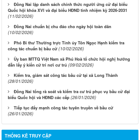
Đồng Nai lập danh sách chính thức người ứng cử đại biểu
Quốc hội khóa XVI và đại biểu HĐND tỉnh nhiệm kỳ 2026-2031
(11/02/2026)
Đồng Nai chuẩn bị chu đáo cho ngày hội toàn dân
(10/02/2026)
Phó Bí thư Thường trực Tỉnh ủy Tôn Ngọc Hạnh kiểm tra
(10/02/2026)
công tác chuẩn bị bầu cử
Ủy ban MTTQ Việt Nam xã Phú Hoà tổ chức hội nghị hướng
(09/02/2026)
dẫn lấy ý kiến cử tri nơi cư trú
Kiểm tra, giám sát công tác bầu cử tại xã Long Thành
(28/01/2026)
Đồng Nai tổng rà soát và kiểm tra cư trú phục vụ bầu cử đại
(26/01/2026)
biểu Quốc hội và HĐND các cấp
Tiếp tục đẩy mạnh công tác tuyên truyền về bầu cử
(26/01/2026)
THỐNG KÊ TRUY CẬP