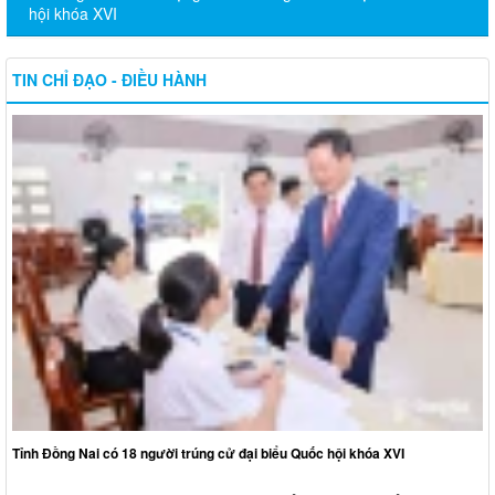
hội khóa XVI
TIN CHỈ ĐẠO - ĐIỀU HÀNH
Tỉnh Đồng Nai có 18 người trúng cử đại biểu Quốc hội khóa XVI