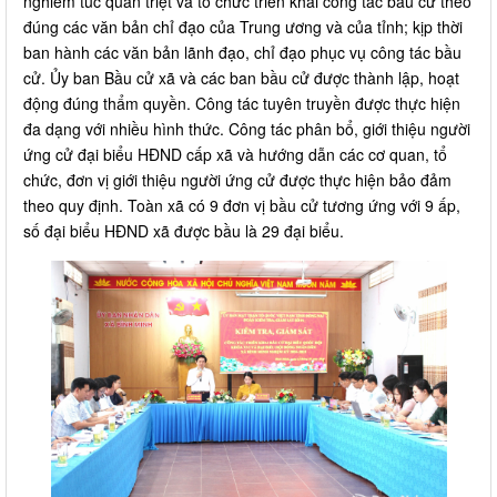
nghiêm túc quán triệt và tổ chức triển khai công tác bầu cử theo
đúng các văn bản chỉ đạo của Trung ương và của tỉnh; kịp thời
ban hành các văn bản lãnh đạo, chỉ đạo phục vụ công tác bầu
cử. Ủy ban Bầu cử xã và các ban bầu cử được thành lập, hoạt
động đúng thẩm quyền. Công tác tuyên truyền được thực hiện
đa dạng với nhiều hình thức. Công tác phân bổ, giới thiệu người
ứng cử đại biểu HĐND cấp xã và hướng dẫn các cơ quan, tổ
chức, đơn vị giới thiệu người ứng cử được thực hiện bảo đảm
theo quy định. Toàn xã có 9 đơn vị bầu cử tương ứng với 9 ấp,
số đại biểu HĐND xã được bầu là 29 đại biểu.