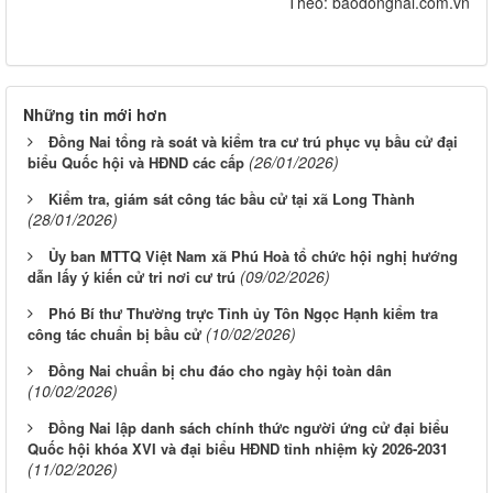
Theo: baodongnai.com.vn
Những tin mới hơn
Đồng Nai tổng rà soát và kiểm tra cư trú phục vụ bầu cử đại
(26/01/2026)
biểu Quốc hội và HĐND các cấp
Kiểm tra, giám sát công tác bầu cử tại xã Long Thành
(28/01/2026)
Ủy ban MTTQ Việt Nam xã Phú Hoà tổ chức hội nghị hướng
(09/02/2026)
dẫn lấy ý kiến cử tri nơi cư trú
Phó Bí thư Thường trực Tỉnh ủy Tôn Ngọc Hạnh kiểm tra
(10/02/2026)
công tác chuẩn bị bầu cử
Đồng Nai chuẩn bị chu đáo cho ngày hội toàn dân
(10/02/2026)
Đồng Nai lập danh sách chính thức người ứng cử đại biểu
Quốc hội khóa XVI và đại biểu HĐND tỉnh nhiệm kỳ 2026-2031
(11/02/2026)