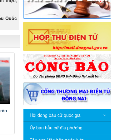
ết thực,
iểu Quốc
trên
Hội đồng bầu cử quốc gia
Ủy ban bầu cử địa phương