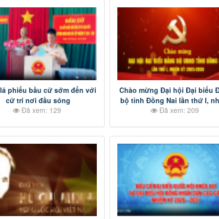
lá phiếu bầu cử sớm đến với
Chào mừng Đại hội Đại biểu 
cử tri nơi đầu sóng
bộ tỉnh Đồng Nai lần thứ I, n
Đã xem: 129
Đã xem: 209
kỳ 2025-2030