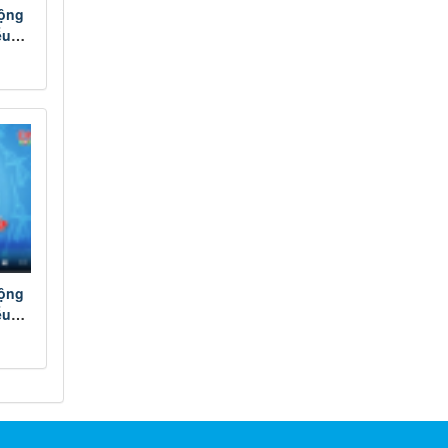
động
ểu
kỳ
ố 17
động
ểu
ầu cử