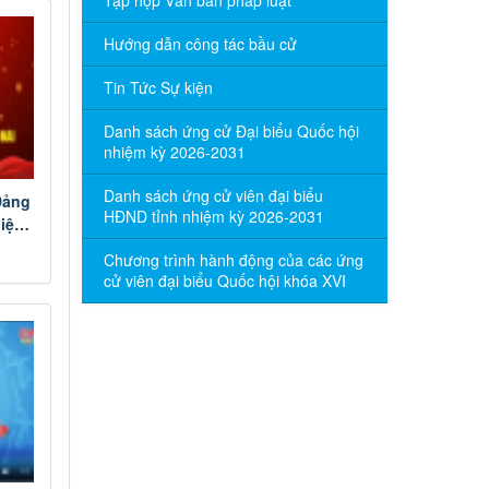
Tập hợp Văn bản pháp luật
Hướng dẫn công tác bầu cử
Tin Tức Sự kiện
Danh sách ứng cử Đại biểu Quốc hội
nhiệm kỳ 2026-2031
Danh sách ứng cử viên đại biểu
Đảng
HĐND tỉnh nhiệm kỳ 2026-2031
hiệm
Chương trình hành động của các ứng
cử viên đại biểu Quốc hội khóa XVI