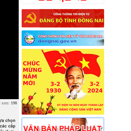
 xem:
198
lựa chọn
các cấp