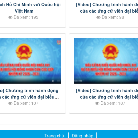
ịch Hồ Chí Minh với Quốc hội
[Video] Chương trình hành 
Việt Nam
của các ứng cử viên đại bi
Đã xem: 193
Đã xem: 98
HĐND tỉnh Đồng Nai nhiệm 
2026-2031 - Đơn vị bầu cử s
eo] Chương trình hành động
[Video] Chương trình hành 
 các ứng cử viên đại biểu
của các ứng cử viên đại bi
Đã xem: 107
Đã xem: 187
D tỉnh Đồng Nai nhiệm kỳ
Quốc hội khóa XVI - Đơn vị b
-2031 - Đơn vị bầu cử số 20
số 4
Trang chủ
Đăng nhập