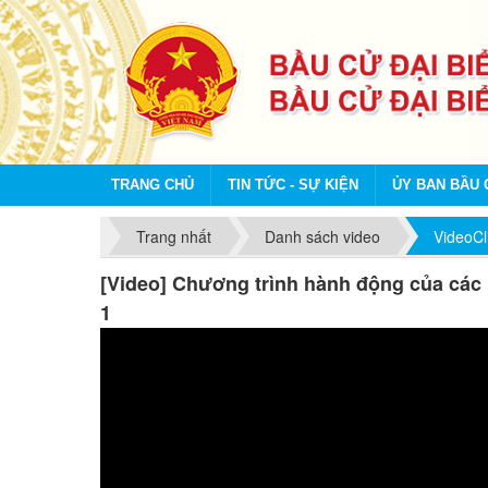
TRANG CHỦ
TIN TỨC - SỰ KIỆN
ỦY BAN BẦU 
Trang nhất
Danh sách video
VideoCl
[Video] Chương trình hành động của các 
1