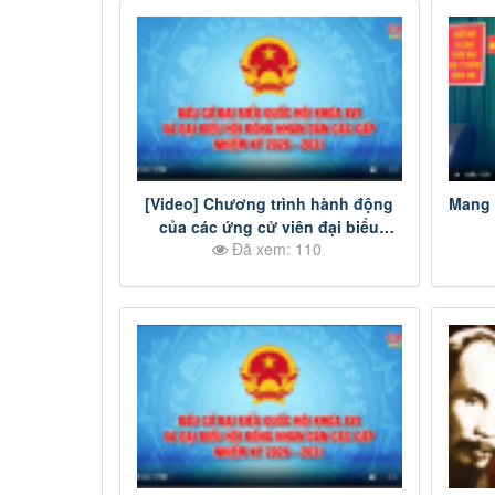
[Video] Chương trình hành động
Mang 
của các ứng cử viên đại biểu
Đã xem: 110
HĐND tỉnh Đồng Nai nhiệm kỳ
2026-2031 - Đơn vị bầu cử số 24