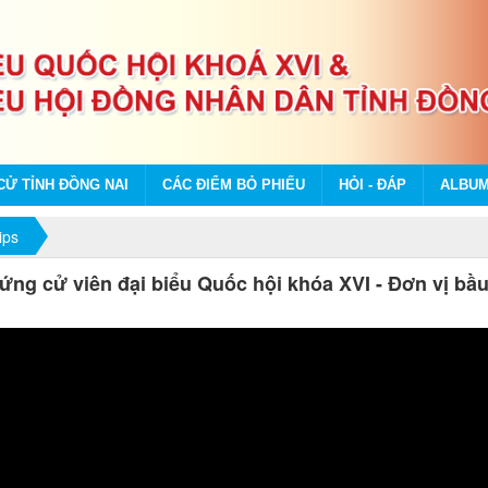
CỬ TỈNH ĐỒNG NAI
CÁC ĐIỂM BỎ PHIẾU
HỎI - ĐÁP
ALBU
ips
ứng cử viên đại biểu Quốc hội khóa XVI - Đơn vị bầ