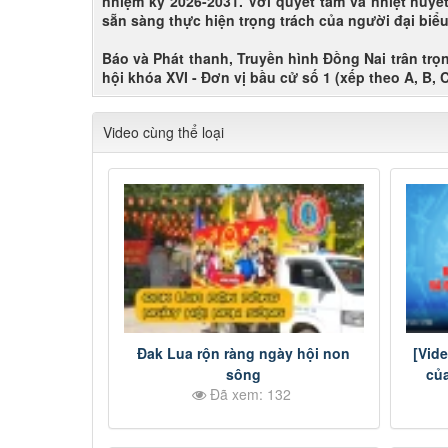
nhiệm kỳ 2026-2031. Với quyết tâm và nhiệt huyế
sẵn sàng thực hiện trọng trách của người đại biể
Báo và Phát thanh, Truyền hình Đồng Nai trân trọ
hội khóa XVI - Đơn vị bầu cử số 1 (xếp theo A, B, C
Video cùng thể loại
Đak Lua rộn ràng ngày hội non
[Vid
sông
của
Đã xem: 132
HĐN
2026