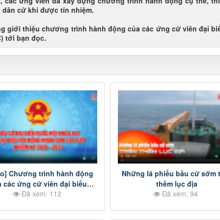
t, các ứng viên đã xây dựng chương trình hành động cụ thể, thi
u dân cử khi được tín nhiệm.
ng giới thiệu chương trình hành động của các ứng cử viên đại b
) tới bạn đọc.
eo] Chương trình hành động
Những lá phiếu bầu cử sớm 
 các ứng cử viên đại biểu
thềm lục địa
Đã xem: 112
Đã xem: 94
D tỉnh Đồng Nai nhiệm kỳ
-2031 - Đơn vị bầu cử số 11