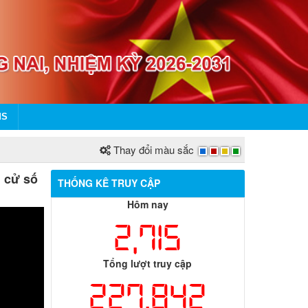
MS
Thay đổi màu sắc
u cử số
THỐNG KÊ TRUY CẬP
Hôm nay
2,715
Tổng lượt truy cập
227,842