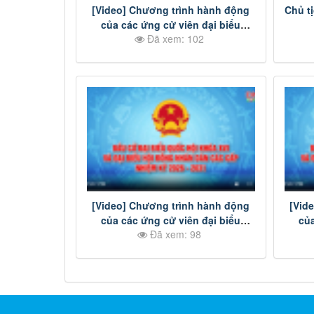
[Video] Chương trình hành động
Chủ t
của các ứng cử viên đại biểu
Đã xem: 102
Quốc hội khóa XVI - Đơn vị bầu cử
số 3
[Video] Chương trình hành động
[Vid
của các ứng cử viên đại biểu
của
Đã xem: 98
HĐND tỉnh Đồng Nai nhiệm kỳ
HĐN
2026-2031 - Đơn vị bầu cử số 28
2026