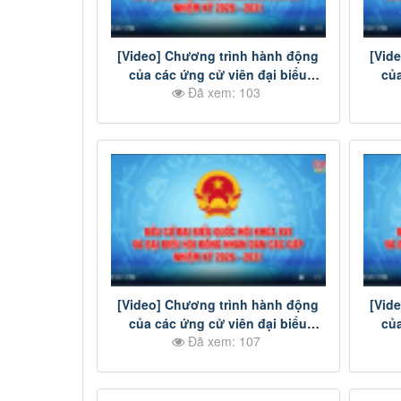
[Video] Chương trình hành động
[Vid
của các ứng cử viên đại biểu
của
Đã xem: 103
HĐND tỉnh Đồng Nai nhiệm kỳ
HĐN
2026-2031 - Đơn vị bầu cử số 19
2026
[Video] Chương trình hành động
[Vid
của các ứng cử viên đại biểu
của
Đã xem: 107
Quốc hội khóa XVI - Đơn vị bầu cử
HĐN
số 2
2026