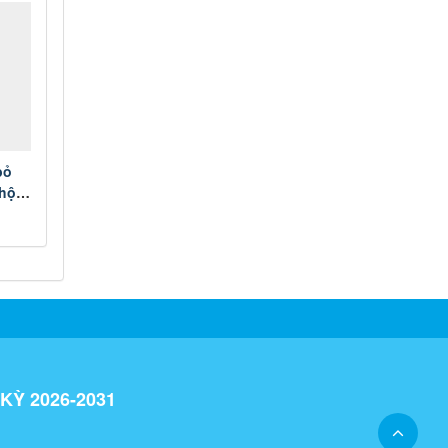
bỏ
hội
các
KỲ 2026-2031