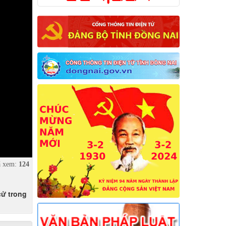
 xem:
124
cử trong