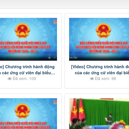
eo] Chương trình hành động
[Video] Chương trình hành 
 các ứng cử viên đại biểu
của các ứng cử viên đại bi
Đã xem: 109
Đã xem: 98
D tỉnh Đồng Nai nhiệm kỳ
HĐND tỉnh Đồng Nai nhiệm 
-2031 - Đơn vị bầu cử số 24
2026-2031 - Đơn vị bầu cử s