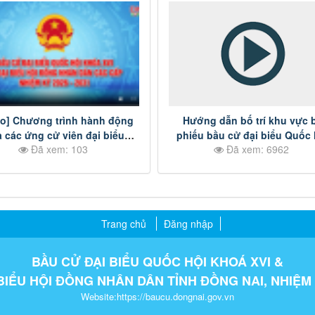
eo] Chương trình hành động
Hướng dẫn bố trí khu vực 
 các ứng cử viên đại biểu
phiếu bầu cử đại biểu Quốc 
Đã xem: 103
Đã xem: 6962
D tỉnh Đồng Nai nhiệm kỳ
khóa XVI và đại biểu HĐND 
-2031 - Đơn vị bầu cử số 23
cấp nhiệm kỳ 2026-2031.
Trang chủ
Đăng nhập
BẦU CỬ ĐẠI BIỂU QUỐC HỘI KHOÁ XVI &
BIỂU HỘI ĐỒNG NHÂN DÂN TỈNH ĐỒNG NAI, NHIỆM 
Website:https://baucu.dongnai.gov.vn