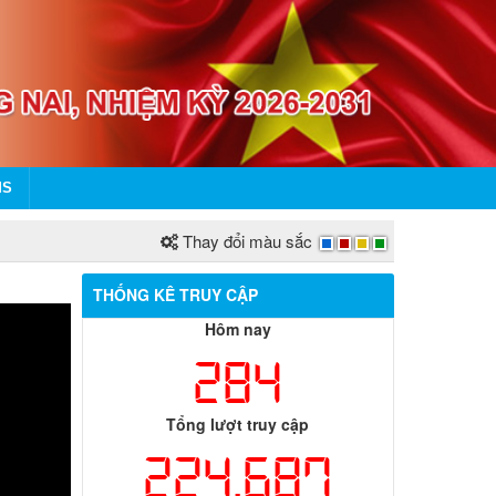
MS
Thay đổi màu sắc
THỐNG KÊ TRUY CẬP
Hôm nay
284
Tổng lượt truy cập
224,687