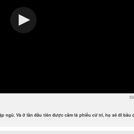
Đã
p ngũ. Và ở lần đầu tiên được cầm lá phiếu cử tri, họ sẽ đi bầu 