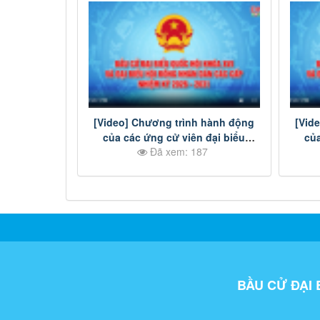
[Video] Chương trình hành động
[Vid
của các ứng cử viên đại biểu
của
Đã xem: 187
Quốc hội khóa XVI - Đơn vị bầu cử
HĐN
số 4
2026
BẦU CỬ ĐẠI 