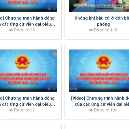
eo] Chương trình hành động
Không khí bầu cử ở đồn bi
 các ứng cử viên đại biểu
phòng
Đã xem: 95
Đã xem: 115
D tỉnh Đồng Nai nhiệm kỳ
-2031 - Đơn vị bầu cử số 27
eo] Chương trình hành động
[Video] Chương trình hành 
 các ứng cử viên đại biểu
của các ứng cử viên đại bi
Đã xem: 97
Đã xem: 196
D tỉnh Đồng Nai nhiệm kỳ
Quốc hội khóa XVI - Đơn vị b
-2031 - Đơn vị bầu cử số 15
số 5