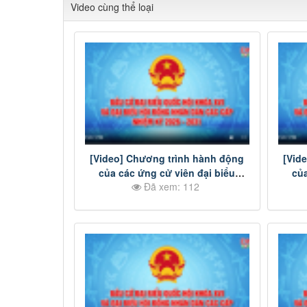
Video cùng thể loại
[Video] Chương trình hành động
[Vid
của các ứng cử viên đại biểu
của
Đã xem: 112
HĐND tỉnh Đồng Nai nhiệm kỳ
HĐN
2026-2031 - Đơn vị bầu cử số 11
2026