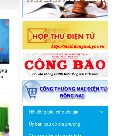
động
ểu
kỳ
ố 28
Hội đồng bầu cử quốc gia
Ủy ban bầu cử địa phương