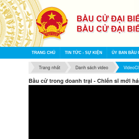
TRANG CHỦ
TIN TỨC - SỰ KIỆN
ỦY BAN BẦU 
Trang nhất
Danh sách video
VideoCl
Bầu cử trong doanh trại - Chiến sĩ mới h