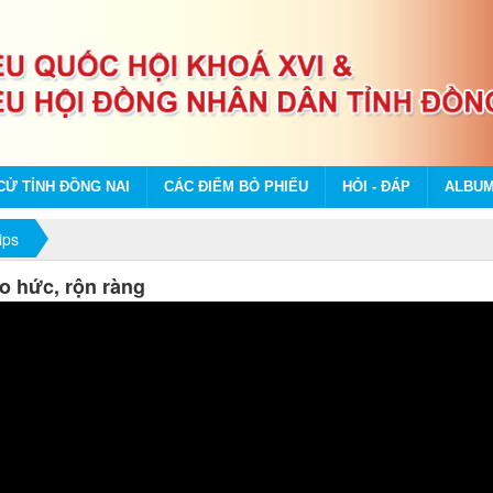
CỬ TỈNH ĐỒNG NAI
CÁC ĐIỂM BỎ PHIẾU
HỎI - ĐÁP
ALBU
ips
áo hức, rộn ràng