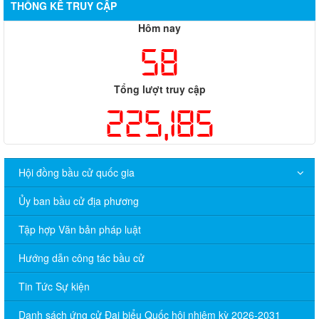
THỐNG KÊ TRUY CẬP
Hôm nay
58
Tổng lượt truy cập
225,185
Hội đồng bầu cử quốc gia
Ủy ban bầu cử địa phương
Tập hợp Văn bản pháp luật
Hướng dẫn công tác bầu cử
Tin Tức Sự kiện
Danh sách ứng cử Đại biểu Quốc hội nhiệm kỳ 2026-2031