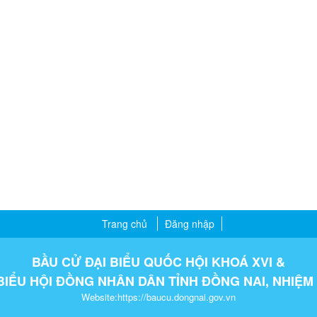
Trang chủ
Đăng nhập
BẦU CỬ ĐẠI BIỂU QUỐC HỘI KHOÁ XVI &
BIỂU HỘI ĐỒNG NHÂN DÂN TỈNH ĐỒNG NAI, NHIỆM 
Website:https://baucu.dongnai.gov.vn