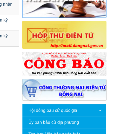
ng nhân
m kỳ
m kỳ
Hội đồng bầu cử quốc gia
Ủy ban bầu cử địa phương