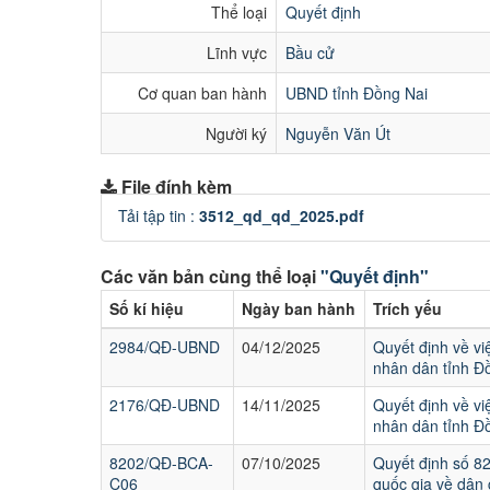
Thể loại
Quyết định
Lĩnh vực
Bầu cử
Cơ quan ban hành
UBND tỉnh Đồng Nai
Người ký
Nguyễn Văn Út
File đính kèm
Tải tập tin :
3512_qd_qd_2025.pdf
Các văn bản cùng thể loại
"Quyết định"
Số kí hiệu
Ngày ban hành
Trích yếu
2984/QĐ-UBND
04/12/2025
Quyết định về vi
nhân dân tỉnh Đ
2176/QĐ-UBND
14/11/2025
Quyết định về vi
nhân dân tỉnh Đ
8202/QĐ-BCA-
07/10/2025
Quyết định số 8
C06
quốc gia về dân 