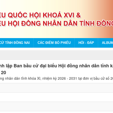
CỬ TỈNH ĐỒNG NAI
CÁC ĐIỂM BỎ PHIẾU
HỎI - ĐÁP
ALBU
h lập Ban bầu cử đại biểu Hội đồng nhân dân tỉnh k
 20
ồng nhân dân tỉnh khóa XI, nhiệm kỳ 2026 - 2031 tại đơn vị bầu cử số 2