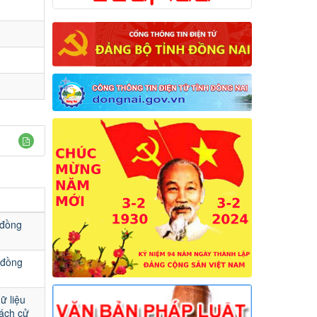
 đồng
 đồng
ữ liệu
sách cử