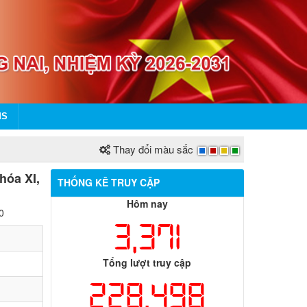
MS
Thay đổi màu sắc
hóa XI,
THỐNG KÊ TRUY CẬP
Hôm nay
0
3,371
Tổng lượt truy cập
228,498