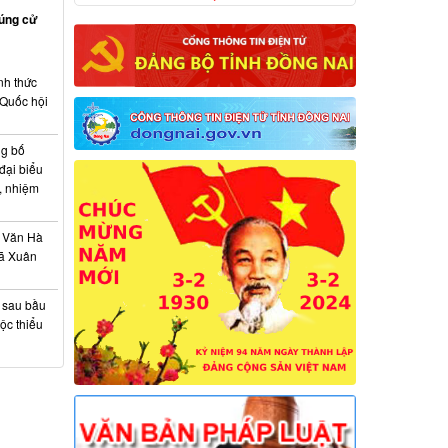
rúng cử
nh thức
 Quốc hội
ng bố
đại biểu
, nhiệm
 Văn Hà
xã Xuân
à sau bầu
ộc thiểu