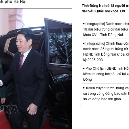
h phố Hà Nội.
Tỉnh Đồng Nai có 18 người t
đại biểu Quốc hội khóa XVI
[Infographic] Danh sách chí
18 đại biểu trúng cử đại biểu
khóa XVI - Tỉnh Đồng Nai
[Infographic] Chính thức cô
danh sách 85 người trúng cử 
HĐND tỉnh Đồng Nai khóa XI
kỳ 2026-2031
Phó Chủ tịch UBND tỉnh Hồ
kiểm tra công tác bầu cử tại 
Đông
Tuyên truyền trước, trong v
cử trong vùng đồng bào dân t
số và đồng bào tôn giáo