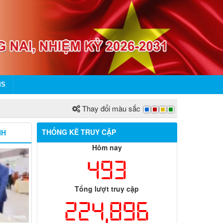
MS
Thay đổi màu sắc
THỐNG KÊ TRUY CẬP
NH
Hôm nay
493
Tổng lượt truy cập
224,896