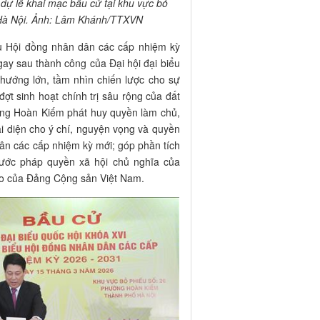
dự lễ khai mạc bầu cử tại khu vực bỏ
 Hà Nội. Ảnh: Lâm Khánh/TTXVN
ểu Hội đồng nhân dân các cấp nhiệm kỳ
gay sau thành công của Đại hội đại biểu
hướng lớn, tầm nhìn chiến lược cho sự
đợt sinh hoạt chính trị sâu rộng của đất
hường Hoàn Kiếm phát huy quyền làm chủ,
i diện cho ý chí, nguyện vọng và quyền
ân các cấp nhiệm kỳ mới; góp phần tích
nước pháp quyền xã hội chủ nghĩa của
ạo của Đảng Cộng sản Việt Nam.