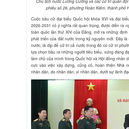
Chủ tịch nước Lương Cường và các cử tri quân đội 
phiếu số 26, phường Hoàn Kiếm, thành phố
Cuộc bầu cử đại biểu Quốc hội khóa XVI và đại bi
2026-2031 có ý nghĩa rất quan trọng, được diễn ra n
toàn quốc lần thứ XIV của Đảng, mở ra những định 
phát triển của đất nước trong kỷ nguyên mới. Đây là 
nước, là dịp để cử tri cả nước trong đó có cử tri p
lựa chọn bầu ra những người tiêu biểu, xứng đáng đạ
làm chủ của mình trong Quốc hội và Hội đồng nhân d
cực vào việc xây dựng, củng cố, hoàn thiện Nhà 
nhân dân, do nhân dân, vì nhân dân, dưới sự lãnh đ