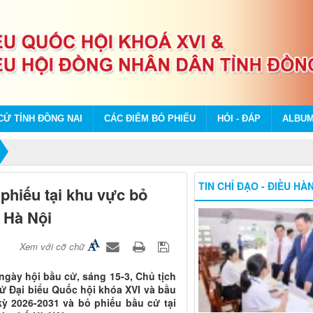
CỬ TỈNH ĐỒNG NAI
CÁC ĐIỂM BỎ PHIẾU
HỎI - ĐÁP
ALBU
TIN CHỈ ĐẠO - ĐIỀU HÀ
hiếu tại khu vực bỏ
 Hà Nội
Xem với cỡ chữ
gày hội bầu cử, sáng 15-3, Chủ tịch
 Đại biểu Quốc hội khóa XVI và bầu
ỳ 2026-2031 và bỏ phiếu bầu cử tại