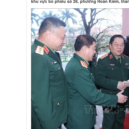
khu vực bỏ phiếu số 26, phường Hoàn Kiếm, thàn