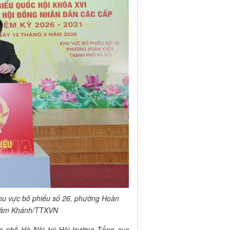
khu vực bỏ phiếu số 26, phường Hoàn
 Lâm Khánh/TTXVN
 phố Hà Nội tại Hội trường Tổng cục