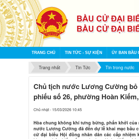
TRANG CHỦ
TIN TỨC - SỰ KIỆN
ỦY BAN BẦU 
Trang nhất
Tin Tức
Tin trong nước
Chủ tịch nước Lương Cường bỏ p
phiếu số 26, phường Hoàn Kiếm,
Chủ nhật - 15/03/2026 10:45
Hòa chung không khí tưng bừng, phấn khởi của n
nước Lương Cường đã đến dự lễ khai mạc bầu cử
cử đại biểu Hội đồng nhân dân các cấp nhiệm k