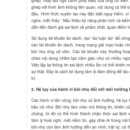
ghép, thay đổi ngữ cảnh phát biểu của ứng cử viên
ghép với hình ảnh không liên quan, nội dung có thể 
đầu. Hình thức xuyên tạc này đặc biệt nguy hiểm, vì
nghe, mắt thấy”. Nếu thiếu kỹ năng phân tích và kiểm 
dẫn đến đánh giá sai lệch về phẩm chất, quan điểm h
Sử dụng tài khoản ẩn danh, tạo “dư luận ảo” để công
các tài khoản ẩn danh, trang mạng giả mạo hoặc nh
bôi nhọ ứng cử viên. Các tài khoản này thường hoạ
chéo nội dung nhằm tạo cảm giác như có nhiều ngư
Việc lặp lại thông tin sai lệch nhiều lần có thể khiế
sự thật. Đây là cách lợi dụng tâm lý đám đông để tá
tri.
2. Hệ lụy của hành vi bôi nhọ đối với môi trường
Các hành vi tấn công, bôi nhọ có ảnh hưởng, hệ lụy 
bầu cử như: Bôi nhọ làm méo mó thông tin, khiến cử 
chứng, từ đó có thể hình thành nhận thức sai lệch 
tâm lý hoài nghi, mất niềm tin, gây chia rẽ trong nộ
bôi nhọ còn làm ảnh hưởng đến an ninh, trật tự, có t