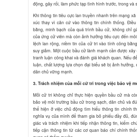
động, gây rối, làm phức tạp tình hình trước, trong và
Khi thông tin tiêu cực lan truyền nhanh trên mạng xã
xúc thay vì căn cứ vào thông tin chính thống. Điề
bằng, minh bạch của quá trình bầu cử, không chỉ g
của ứng cử viên mà còn ảnh hưởng tiêu cực đến môi 
lệch lan rộng, niềm tin của cử tri vào tính công bằ
suy giảm. Một cuộc bầu cử lành mạnh cần được xây d
tranh luận công khai và đánh giá khách quan. Nếu để 
luận, chất lượng lựa chọn đại biểu sẽ bị ảnh hưởng,
dân chủ vững mạnh.
3. Trách nhiệm của mỗi cử tri trong việc bảo vệ 
Mỗi cử tri không chỉ thực hiện quyền bầu cử mà cò
bảo vệ môi trường bầu cử trong sạch, dân chủ và đú
thể hiện ở việc chủ động tìm hiểu thông tin chính
nghĩa vụ của mình để tham gia bỏ phiếu đầy đủ, đú
giác và trách nhiệm khi tiếp nhận thông tin, kiểm ch
tiếp cận thông tin từ các cơ quan báo chí chính thố