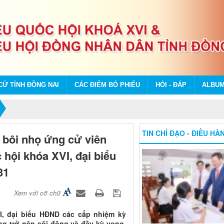
CỬ TỈNH ĐỒNG NAI
CÁC ĐIỂM BỎ PHIẾU
HỎI - ĐÁP
ALBU
TIN CHỈ ĐẠO - ĐIỀU HÀ
, bôi nhọ ứng cử viên
hội khóa XVI, đại biểu
31
Xem với cỡ chữ
I, đại biểu HĐND các cấp nhiệm kỳ
ng trở nên sôi động và đầy kỳ vọng.