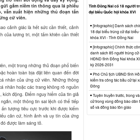
ri gửi gắm niềm tin thông qua lá phiếu
Tỉnh Đồng Nai có 18 người t
ó, vẫn xuất hiện những thủ đoạn tấn
đại biểu Quốc hội khóa XVI
 ứng cử viên.
[Infographic] Danh sách chí
ao cảnh giác là hết sức cần thiết, cảnh
18 đại biểu trúng cử đại biểu
h của lương tri, một tấm khiên cần thiết
khóa XVI - Tỉnh Đồng Nai
[Infographic] Chính thức cô
danh sách 85 người trúng cử 
HĐND tỉnh Đồng Nai khóa XI
kỳ 2026-2031
 viên, một trong những thủ đoạn phổ biến
oặc hoàn toàn bịa đặt liên quan đến đời
Phó Chủ tịch UBND tỉnh Hồ
ệ cá nhân của ứng cử viên. Những thông
kiểm tra công tác bầu cử tại 
Đông
 cá nhân hoặc các trang không rõ nguồn
, kích động. Điểm nguy hiểm của tin giả
Tuyên truyền trước, trong v
ngắn, một thông tin sai lệch có thể tiếp
cử trong vùng đồng bào dân t
số và đồng bào tôn giáo
 ấn tượng tiêu cực trước khi được kiểm
iếu căn cứ, hình ảnh và uy tín của ứng
u đó được làm sáng tỏ.