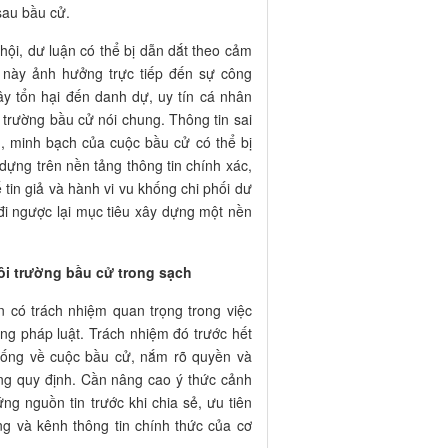
 sau bầu cử.
 hội, dư luận có thể bị dẫn dắt theo cảm
u này ảnh hưởng trực tiếp đến sự công
ây tổn hại đến danh dự, uy tín cá nhân
trường bầu cử nói chung. Thông tin sai
ng, minh bạch của cuộc bầu cử có thể bị
ựng trên nền tảng thông tin chính xác,
tin giả và hành vi vu khống chi phối dư
 đi ngược lại mục tiêu xây dựng một nền
môi trường bầu cử trong sạch
n có trách nhiệm quan trọng trong việc
ng pháp luật. Trách nhiệm đó trước hết
 thống về cuộc bầu cử, nắm rõ quyền và
ng quy định. Cần nâng cao ý thức cảnh
ứng nguồn tin trước khi chia sẻ, ưu tiên
ng và kênh thông tin chính thức của cơ