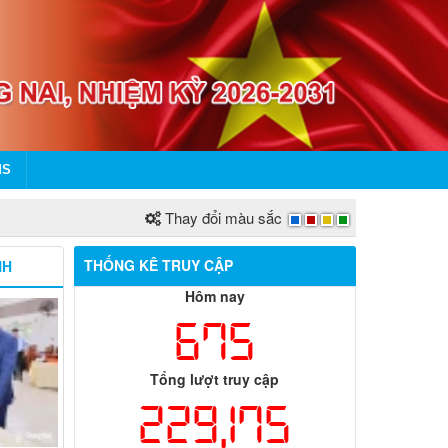
MS
Thay đổi màu sắc
THỐNG KÊ TRUY CẬP
NH
Hôm nay
675
Tổng lượt truy cập
229,175