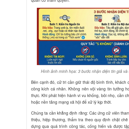
quan có thẩm quyền.
Hình ảnh minh họa: 3 bước nhận diện tin giả và 
Bên cạnh đó, cử tri cần giữ thái độ bình tĩnh, khác
công kích cá nhân. Không nên vội vàng tin tưởng h
thực. Khi phát hiện hành vi vu khống, bôi nhọ, cần 
hoặc nền tảng mạng xã hội để xử lý kịp thời.
Chúng ta cần khẳng định rằng: Các ứng cử viên tham g
thiệu, hiệp thương, thẩm tra theo quy định chặt chẽ
dựng qua quá trình công tác, cống hiến và được tập 