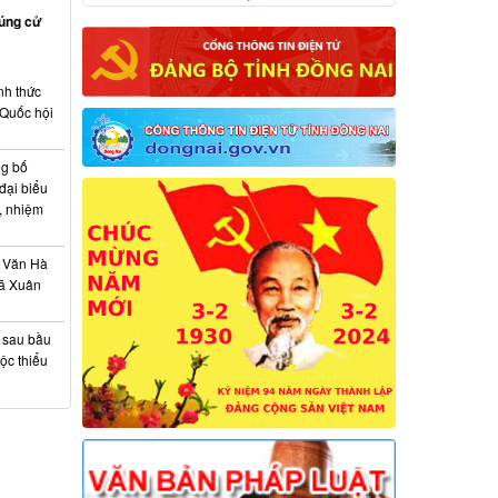
rúng cử
nh thức
 Quốc hội
ng bố
đại biểu
, nhiệm
 Văn Hà
xã Xuân
à sau bầu
ộc thiểu