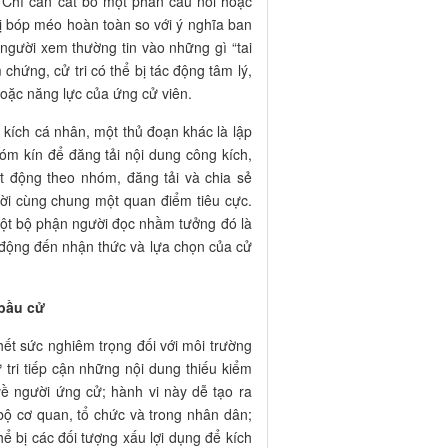
. Chỉ cần cắt bỏ một phần câu nói hoặc
bị bóp méo hoàn toàn so với ý nghĩa ban
 người xem thường tin vào những gì “tai
chứng, cử tri có thể bị tác động tâm lý,
oặc năng lực của ứng cử viên.
 kích cá nhân, một thủ đoạn khác là lập
óm kín để đăng tải nội dung công kích,
t động theo nhóm, đăng tải và chia sẻ
ời cùng chung một quan điểm tiêu cực.
n một bộ phận người đọc nhầm tưởng đó là
c động đến nhận thức và lựa chọn của cử
 bầu cử
hết sức nghiêm trọng đối với môi trường
tri tiếp cận những nội dung thiếu kiểm
về người ứng cử; hành vi này dễ tạo ra
i bộ cơ quan, tổ chức và trong nhân dân;
hể bị các đối tượng xấu lợi dụng để kích