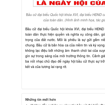
B
ầu cử đại biểu Quốc hội khóa XVI, đại biểu HĐND 
của toàn dân. (Hình ảnh minh họa, tác gi
Bầu cử đại biểu Quốc hội khóa XVI, đại biểu HĐND
toàn dân thực hiện quyền và nghĩa vụ công dân, g
trọng của đất nước. Mỗi lá phiếu là sự gửi gắm niề
chung. Bầu cử là bản hòa ca của niềm tin và kỳ vọng
không lạc điệu bởi những âm thanh chói tai của xuy
gìn sự trong sáng của môi trường thông tin. Cảnh giá
ba nốt nhạc chủ đạo để ngày hội bầu cử thực sự tr
kết và của tương lai rạng rỡ.
Những tin mới hơn