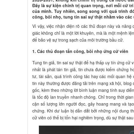
Đây là sự kiện chính trị quan trọng, nơi mỗi cử t
của mình. Tuy nhiên, song song với quá trình đ
công, bôi nhọ, tung tin sai sự thật nhằm vào các
Vì vậy, việc nhận diện rõ các thủ đoạn này và nâng c
giác không chỉ là một lời khuyên, mà là một mệnh lện
để bảo vệ sự trong sạch của môi trường bầu cử.
1. Các thủ đoạn tấn công, bôi nhọ ứng cử viên
Tung tin giả, tin sai sự thật để hạ thấp uy tín ứng cử
nhất là phát tán tin giả, tin chưa được kiểm chứng h
tư, tài sản, quá trình công tác hay các mối quan h
tin này thường được đăng tải trên mạng xã hội, blog
gốc, kèm theo những lời bình luận mang tính suy diễn
là tốc độ lan truyền nhanh chóng. Chỉ trong thời gian 
cận số lượng lớn người đọc, gây hoang mang và tạo
chứng. Khi dư luận bị dẫn dắt bởi những nội dung th
cử viên có thể bị tổn hại nghiêm trọng, dù sự thật sa