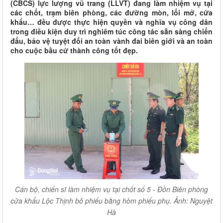
(CBCS) lực lượng vũ trang (LLVT) đang làm nhiệm vụ tại
các chốt, trạm biên phòng, các đường mòn, lối mở, cửa
khẩu… đều được thực hiện quyền và nghĩa vụ công dân
trong điều kiện duy trì nghiêm túc công tác sẵn sàng chiến
đấu, bảo vệ tuyệt đối an toàn vành đai biên giới và an toàn
cho cuộc bầu cử thành công tốt đẹp.
Cán bộ, chiến sĩ làm nhiệm vụ tại chốt số 5 - Đồn Biên phòng
cửa khẩu Lộc Thịnh bỏ phiếu bằng hòm phiếu phụ. Ảnh: Nguyệt
Hà