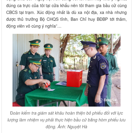
đúng ca trực của tôi tại cửa khẩu nên tôi tham gia bầu cử cùng
CBCS tại trạm. Xúc động nhất là dù xa nội địa, xa nhà nhưng
được thủ trưởng Bộ CHQS tỉnh, Ban Chỉ huy BĐBP tới thăm,
động viên vô cùng ý nghĩa”…
Đ
oàn kiểm tra giám sát khâu hoàn thiện bỏ phiếu đối với lực
lượng làm nhiệm vụ phải thực hiện bầu cử bằng hòm phiếu lưu
động. Ảnh: Nguyệt Hà