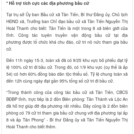
* Hỗ trợ tích cực các địa phương bầu cử
Tại trụ sở Ủy ban Bầu cử xã Tân Tiến, Bí thư Đảng ủy, Chủ tịch
HĐND xã, Trưởng ban Chỉ đạo bầu cử xã Tân Tiến Nguyễn Thị
Hoài Thanh cho biết: Tân Tiến là một trong 8 xã biên giới của
tỉnh. Công tác tuyên truyền vận động bầu cử tại địa
phương được tổ chức khá chu đáo, cử tri nô nức tham gia bầu
cử.
Đến 11h ngày 15-3, toàn xã đã có 9/25 khu vực bỏ phiếu đạt tỷ
lệ 100% cử tri đi bầu cử. Trong đó, có 1/9 khu vực (cụ thể là ấp
54) có hơn 60% đồng bào dân tộc thiểu số. Tỷ lệ chung toàn xã
đến 12h cùng ngày đạt gần 95% tổng số cử tri đi bầu cử.
“Trong thành công của công tác bầu cử xã Tân Tiến, CBCS
BĐBP tỉnh, trực tiếp là 2 đồn Biên phòng: Tân Thành và Lộc An
đã hỗ trợ giúp đỡ địa phương rất nhiều. Đây cũng là 2 đồn biên
phòng có 79 cử tri tham gia bầu cử chung với địa phương tại ấp
8 và ấp Tân Phong” - Bí thư Đảng ủy xã Tân Tiến Nguyễn Thị
Hoài Thanh cho biết thêm.