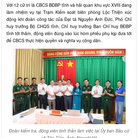
Với 12 cử tri là CBCS BĐBP tỉnh và hải quan khu vực XVIII đang
làm nhiệm vụ tại Trạm Kiểm soát biên phòng Lộc Thiện xúc
động khi đoàn công tác của Đại tá Nguyễn Anh Đức, Phó Chỉ
huy trưởng Bộ CHQS tỉnh, Chỉ huy trưởng Ban Chỉ huy BĐBP
tỉnh tới thăm, động viên đúng vào lúc hòm phiếu phụ kịp đưa tới
để CBCS thực hiện quyền và nghĩa vụ công dân.
Đoàn kiểm tra, động viên tinh thần làm việc tại Ủy ban Bầu cử
xã Tân Tiến. Ảnh: Nguyệt Hà