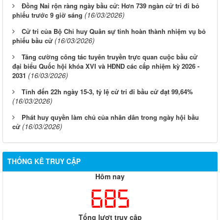
Đồng Nai rộn ràng ngày bầu cử: Hơn 739 ngàn cử tri đi bỏ
(16/03/2026)
phiếu trước 9 giờ sáng
Cử tri của Bộ Chỉ huy Quân sự tỉnh hoàn thành nhiệm vụ bỏ
(16/03/2026)
phiếu bầu cử
Tăng cường công tác tuyên truyền trực quan cuộc bầu cử
đại biểu Quốc hội khóa XVI và HĐND các cấp nhiệm kỳ 2026 -
(16/03/2026)
2031
Tính đến 22h ngày 15-3, tỷ lệ cử tri đi bầu cử đạt 99,64%
(16/03/2026)
Phát huy quyền làm chủ của nhân dân trong ngày hội bầu
(16/03/2026)
cử
THỐNG KÊ TRUY CẬP
Hôm nay
685
Tổng lượt truy cập