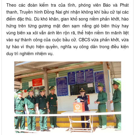
Theo các đoàn kiểm tra của tỉnh, phóng viên Báo và Phát
thanh, Truyền hình Đồng Nai ghi nhận không khí bầu cử tại các
điểm đặc thù. Dù khó khăn, gian khổ song niềm phấn khởi, hào
hứng trên từng gương mặt đen sạm nắng gió biên thùy hay
vùng biên xa xôi vẫn ánh lên rộn rã, thể hiện niềm tin mãnh liệt
vào sự thành công của cuộc bầu cử. CBCS vừa phấn khởi, vừa
tự hào vì thực hiện quyền, nghĩa vụ công dân trong điều kiện
duy trì nghiêm nhiệm vụ.