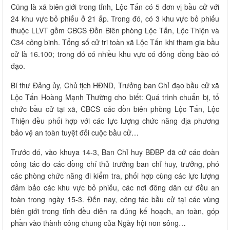
Cũng là xã biên giới trong tỉnh, Lộc Tấn có 5 đơn vị bầu cử với
24 khu vực bỏ phiếu ở 21 ấp. Trong đó, có 3 khu vực bỏ phiếu
thuộc LLVT gồm CBCS Đồn Biên phòng Lộc Tấn, Lộc Thiện và
C34 công binh. Tổng số cử tri toàn xã Lộc Tấn khi tham gia bầu
cử là 16.100; trong đó có nhiều khu vực có đông đồng bào có
đạo.
Bí thư Đảng ủy, Chủ tịch HĐND, Trưởng ban Chỉ đạo bầu cử xã
Lộc Tấn Hoàng Mạnh Thường cho biết: Quá trình chuẩn bị, tổ
chức bầu cử tại xã, CBCS các đồn biên phòng Lộc Tấn, Lộc
Thiện đều phối hợp với các lực lượng chức năng địa phương
bảo vệ an toàn tuyệt đối cuộc bầu cử…
Trước đó, vào khuya 14-3, Ban Chỉ huy BĐBP đã cử các đoàn
công tác do các đồng chí thủ trưởng ban chỉ huy, trưởng, phó
các phòng chức năng đi kiểm tra, phối hợp cùng các lực lượng
đảm bảo các khu vực bỏ phiếu, các nơi đông dân cư đều an
toàn trong ngày 15-3. Đến nay, công tác bầu cử tại các vùng
biên giới trong tỉnh đều diễn ra đúng kế hoạch, an toàn, góp
phần vào thành công chung của Ngày hội non sông…