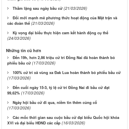
(21/03/2026)
Thầm lặng sau ngày bầu cử
Đổi mới mạnh mẽ phương thức hoạt động của Mặt trận và
(21/03/2026)
các đoàn thể
Kỳ vọng đại biểu thực hiện cam kết hành động cụ thể
(24/03/2026)
Những tin cũ hơn
Đến 19h, hơn 2,86 triệu cử tri Đồng Nai đã hoàn thành bỏ
(17/03/2026)
phiếu bầu cử
100% cử tri xã vùng xa Đak Lua hoàn thành bỏ phiếu bầu cử
(17/03/2026)
Đến cuối ngày 15-3, tỷ lệ cử tri Đồng Nai đi bầu cử đạt
(17/03/2026)
99,62%
Ngày hội bầu cử đi qua, niềm tin thêm củng cố
(17/03/2026)
Các mốc thời gian sau cuộc bầu cử đại biểu Quốc hội khóa
(16/03/2026)
XVI và đại biểu HĐND các cấp