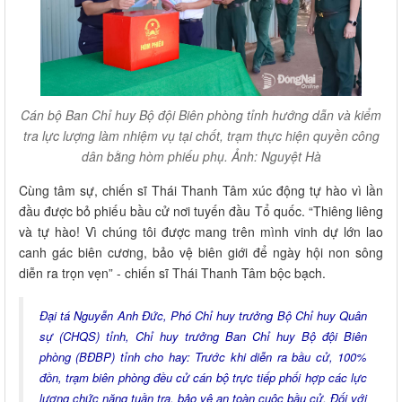
Cán bộ Ban Chỉ huy Bộ đội Biên phòng tỉnh hướng dẫn và kiểm
tra lực lượng làm nhiệm vụ tại chốt, trạm thực hiện quyền công
dân bằng hòm phiếu phụ. Ảnh: Nguyệt Hà
Cùng tâm sự, chiến sĩ Thái Thanh Tâm xúc động tự hào vì lần
đầu được bỏ phiếu bầu cử nơi tuyến đầu Tổ quốc. “Thiêng liêng
và tự hào! Vì chúng tôi được mang trên mình vinh dự lớn lao
canh gác biên cương, bảo vệ biên giới để ngày hội non sông
diễn ra trọn vẹn” - chiến sĩ Thái Thanh Tâm bộc bạch.
Đại tá Nguyễn Anh Đức, Phó Chỉ huy trưởng Bộ Chỉ huy Quân
sự (CHQS) tỉnh, Chỉ huy trưởng Ban Chỉ huy Bộ đội Biên
phòng (BĐBP) tỉnh cho hay: Trước khi diễn ra bầu cử, 100%
đồn, trạm biên phòng đều cử cán bộ trực tiếp phối hợp các lực
lượng chức năng tuần tra, bảo vệ an toàn cuộc bầu cử. Đối với