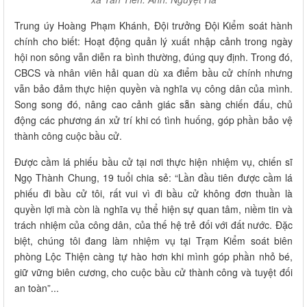
Trung úy Hoàng Phạm Khánh, Đội trưởng Đội Kiểm soát hành
chính cho biết: Hoạt động quản lý xuất nhập cảnh trong ngày
hội non sông vẫn diễn ra bình thường, đúng quy định. Trong đó,
CBCS và nhân viên hải quan dù xa điểm bầu cử chính nhưng
vẫn bảo đảm thực hiện quyền và nghĩa vụ công dân của mình.
Song song đó, nâng cao cảnh giác sẵn sàng chiến đấu, chủ
động các phương án xử trí khi có tình huống, góp phần bảo vệ
thành công cuộc bầu cử.
Được cầm lá phiếu bầu cử tại nơi thực hiện nhiệm vụ, chiến sĩ
Ngọ Thành Chung, 19 tuổi chia sẻ: “Lần đầu tiên được cầm lá
phiếu đi bầu cử tôi, rất vui vì đi bầu cử không đơn thuần là
quyền lợi mà còn là nghĩa vụ thể hiện sự quan tâm, niềm tin và
trách nhiệm của công dân, của thế hệ trẻ đối với đất nước. Đặc
biệt, chúng tôi đang làm nhiệm vụ tại Trạm Kiểm soát biên
phòng Lộc Thiện càng tự hào hơn khi mình góp phần nhỏ bé,
giữ vững biên cương, cho cuộc bầu cử thành công và tuyệt đối
an toàn”...