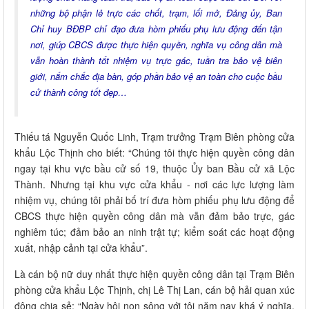
những bộ phận lẻ trực các chốt, trạm, lối mở, Đảng ủy, Ban
Chỉ huy BĐBP chỉ đạo đưa hòm phiếu phụ lưu động đến tận
nơi, giúp CBCS được thực hiện quyền, nghĩa vụ công dân mà
vẫn hoàn thành tốt nhiệm vụ trực gác, tuần tra bảo vệ biên
giới, nắm chắc địa bàn, góp phần bảo vệ an toàn cho cuộc bầu
cử thành công tốt đẹp…
Thiếu tá Nguyễn Quốc Linh, Trạm trưởng Trạm Biên phòng cửa
khẩu Lộc Thịnh cho biết: “Chúng tôi thực hiện quyền công dân
ngay tại khu vực bầu cử số 19, thuộc Ủy ban Bầu cử xã Lộc
Thành. Nhưng tại khu vực cửa khẩu - nơi các lực lượng làm
nhiệm vụ, chúng tôi phải bố trí đưa hòm phiếu phụ lưu động để
CBCS thực hiện quyền công dân mà vẫn đảm bảo trực, gác
nghiêm túc; đảm bảo an ninh trật tự; kiểm soát các hoạt động
xuất, nhập cảnh tại cửa khẩu”.
Là cán bộ nữ duy nhất thực hiện quyền công dân tại Trạm Biên
phòng cửa khẩu Lộc Thịnh, chị Lê Thị Lan, cán bộ hải quan xúc
động chia sẻ: “Ngày hội non sông với tôi năm nay khá ý nghĩa,