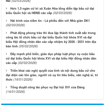
(02/03/2026)
Nai
Hơn 1,5 ngàn cử tri xã Xuân Hòa tổng diễn tập bầu cử đại
(02/03/2026)
biểu Quốc hội và HĐND các cấp
Hải trình của niềm tin - Lá phiếu đến với Nhà giàn DK1
(02/03/2026)
Phát động phong trào thi đua lập thành tích xuất sắc trong
công tác tổ chức bầu cử đại biểu Quốc hội khóa XVI và đại
biểu Hội đồng nhân dân các cấp nhiệm kỳ 2026 - 2031 trên địa
(05/02/2026)
bàn tỉnh
Đẩy mạnh phổ biến, giáo dục pháp luật phục vụ cuộc bầu
cử đại biểu Quốc hội khóa XVI và đại biểu Hội đồng nhân dân
(02/02/2026)
các cấp
Triển khai các nghị quyết của tỉnh và nội dung bầu cử cho
đại diện các tôn giáo, người có uy tín tiêu biểu, văn nghệ sĩ, trí
(16/01/2026)
thức
Tổng duyệt công tác phục vụ Đại hội XIV của Đảng
(14/01/2026)