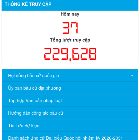
THỐNG KÊ TRUY CẬP
Hôm nay
37
Tổng lượt truy cập
229,628
Hội đồng bầu cử quốc gia
Ủy ban bầu cử địa phương
Tập hợp Văn bản pháp luật
Hướng dẫn công tác bầu cử
Tin Tức Sự kiện
Danh sách ứng cử Đại biểu Quốc hội nhiệm kỳ 2026-2031