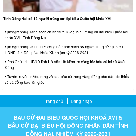
Tỉnh Đồng Nai có 18 người trúng cử đại biểu Quốc hội khóa XVI
[Infographic] Danh sách chính thức 18 đại biểu trúng cử đại biểu Quốc hội
khóa XVI - Tỉnh Đồng Nai
[Infographic] Chính thức công bố danh sách 85 người trúng cử đại biểu
HĐND tỉnh Đồng Nai khóa XI, nhiệm kỳ 2026-2031
Phó Chủ tịch UBND tỉnh Hồ Văn Hà kiểm tra công tác bầu cử tại xã Xuân
Đông
Tuyên truyền trước, trong và sau bầu cử trong vùng đồng bào dân tộc thiểu
số và đồng bào tôn giáo
Trang chủ
Đăng nhập
BẦU CỬ ĐẠI BIỂU QUỐC HỘI KHOÁ XVI &
BẦU CỬ ĐẠI BIỂU HỘI ĐỒNG NHÂN DÂN TỈNH
ĐỒNG NAI, NHIỆM KỲ 2026-2031