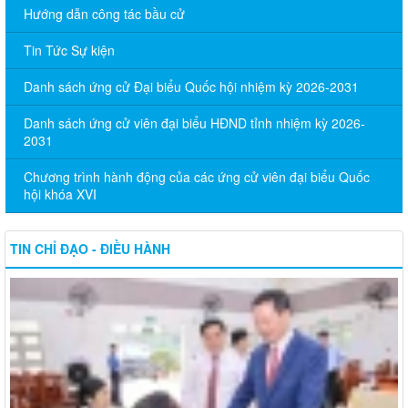
Hướng dẫn công tác bầu cử
Tin Tức Sự kiện
Danh sách ứng cử Đại biểu Quốc hội nhiệm kỳ 2026-2031
Danh sách ứng cử viên đại biểu HĐND tỉnh nhiệm kỳ 2026-
2031
Chương trình hành động của các ứng cử viên đại biểu Quốc
hội khóa XVI
TIN CHỈ ĐẠO - ĐIỀU HÀNH