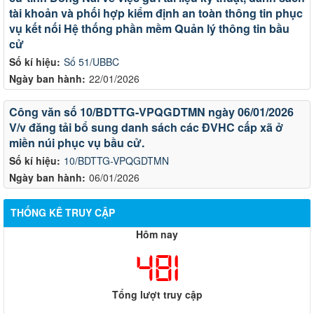
tài khoản và phối hợp kiểm định an toàn thông tin phục
vụ kết nối Hệ thống phần mềm Quản lý thông tin bầu
cử
Số kí hiệu:
Số 51/UBBC
Ngày ban hành:
22/01/2026
Công văn số 10/BDTTG-VPQGDTMN ngày 06/01/2026
V/v đăng tải bổ sung danh sách các ĐVHC cấp xã ở
miền núi phục vụ bầu cử.
Số kí hiệu:
10/BDTTG-VPQGDTMN
Ngày ban hành:
06/01/2026
THỐNG KÊ TRUY CẬP
Hôm nay
481
Tổng lượt truy cập