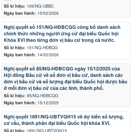
Số kí hiệu:
106/NQ-UBBC
Ngày ban hành:
15/02/2026
Nghị quyết số 151/NQ-HĐBCQG công bố danh sách
chính thức những người ứng cử đại biểu Quốc hội
Khóa XVI theo từng đơn vị bầu cử trong cả nước.
Số kí hiệu:
151/NQ-HĐBQG
Ngày ban hành:
14/02/2026
Nghị quyết số 85/NQ-HĐBCQG ngày 15/12/2025 của
Hội đồng Bầu cử về số đơn vị bầu cứ, danh sách các
đơn vị bầu cử và số lượng đại biểu Quốc hội được bầu
ở mỗi đơn vị bầu cử của các tỉnh, thành phố.
Số kí hiệu:
85/NQ-HĐBCQG
Ngày ban hành:
15/12/2025
Nghị quyết 1891/NQ-UBTVQH15 về dự kiến số lượng,
cơ cấu, thành phần đại biểu Quốc hội khóa XVI.
Số kí hiệu:
1891/NQ-UBTVQH15