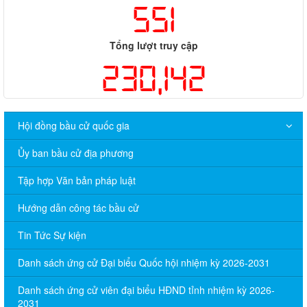
551
Tổng lượt truy cập
230,142
Hội đồng bầu cử quốc gia
Ủy ban bầu cử địa phương
Tập hợp Văn bản pháp luật
Hướng dẫn công tác bầu cử
Tin Tức Sự kiện
Danh sách ứng cử Đại biểu Quốc hội nhiệm kỳ 2026-2031
Danh sách ứng cử viên đại biểu HĐND tỉnh nhiệm kỳ 2026-
2031