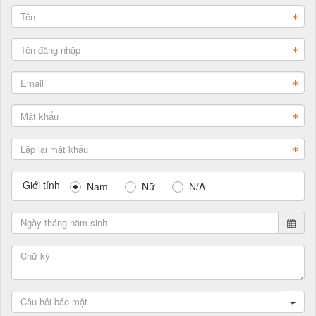
Giới tính
Nam
Nữ
N/A